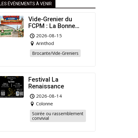
LES ÉVÉNEMENTS À VENIR
Vide-Grenier du
FCPM : La Bonne
Affaire de l’Été à
2026-08-15
Arinthod !
Arinthod
Brocante/Vide-Greniers
Festival La
Renaissance
2026-08-14
Colonne
Soirée ou rassemblement
convivial