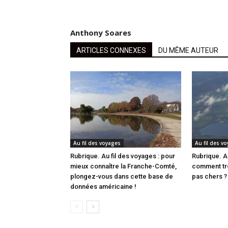
Anthony Soares
ARTICLES CONNEXES
DU MÊME AUTEUR
Au fil des voyages
Au fil des v
Rubrique. Au fil des voyages : pour
Rubrique. Au
mieux connaître la Franche-Comté,
comment tro
plongez-vous dans cette base de
pas chers ?
données américaine !