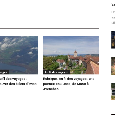
Va
Le
va
si
oyages
Au fil des voyages
 fil des voyages :
Rubrique. Au fil des voyages : une
uver des billets d’avion
journée en Suisse, de Morat à
Avenches