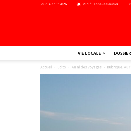
C
jeudi 6 août 2026
28.1
Li
Lons-le-Saunier
VIE LOCALE
DOSSIER
Accueil
Edito
Au fil des voyages
Rubrique. Au f