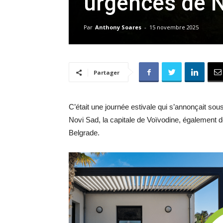
urgences de N
Par
Anthony Soares
-
15 novembre 2025
Partager
C’était une journée estivale qui s’annonçait sou
Novi Sad, la capitale de Voïvodine, également de
Belgrade.