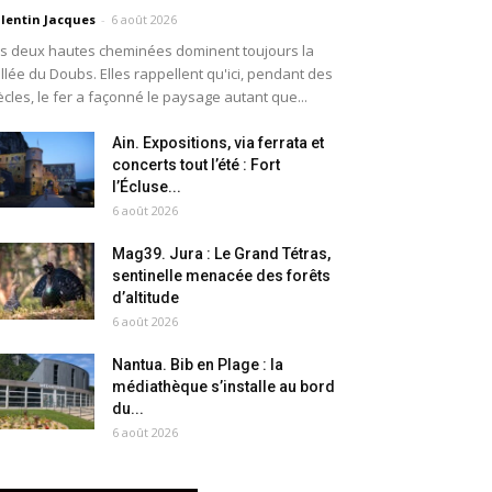
lentin Jacques
-
6 août 2026
s deux hautes cheminées dominent toujours la
llée du Doubs. Elles rappellent qu'ici, pendant des
ècles, le fer a façonné le paysage autant que...
Ain. Expositions, via ferrata et
concerts tout l’été : Fort
l’Écluse...
6 août 2026
Mag39. Jura : Le Grand Tétras,
sentinelle menacée des forêts
d’altitude
6 août 2026
Nantua. Bib en Plage : la
médiathèque s’installe au bord
du...
6 août 2026