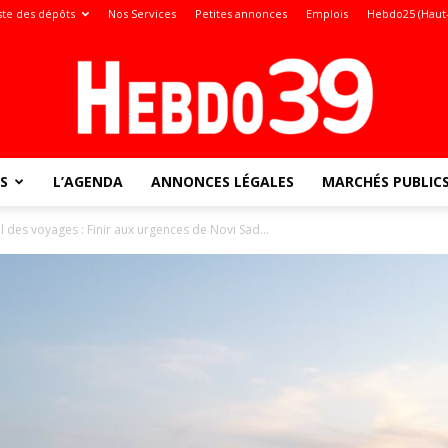
ste des dépôts
Nos Services
Petites annonces
Emplois
Hebdo25 (Haut
S
L’AGENDA
ANNONCES LÉGALES
MARCHÉS PUBLIC
Jura
il des voyages : Finir aux urgences de Novi Sad...
: