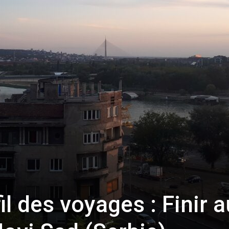
toute
l'info
locale
il des voyages : Finir 
–