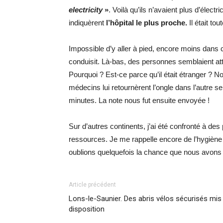
electricity
»
. Voilà qu’ils n’avaient plus d’électri
indiquèrent
l’hôpital le plus proche.
Il était to
Impossible d’y aller à pied, encore moins dans c
conduisit. Là-bas, des personnes semblaient att
Pourquoi ? Est-ce parce qu’il était étranger ? N
médecins lui retournèrent l’ongle dans l’autre se
minutes. La note nous fut ensuite envoyée !
Sur d’autres continents, j’ai été confronté à de
ressources. Je me rappelle encore de l’hygiène
oublions quelquefois la chance que nous avons 
Article précédent
Lons-le-Saunier. Des abris vélos sécurisés mis
disposition