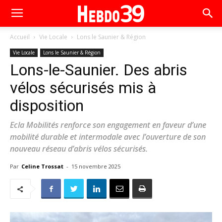
Accueil
Vie Locale
Lons le Saunier & Région
Vie Locale
Lons le Saunier & Région
Lons-le-Saunier. Des abris
vélos sécurisés mis à
disposition
Ecla Mobilités renforce son engagement en faveur d’une
mobilité durable et intermodale avec l’ouverture de son
nouveau réseau d’abris vélos sécurisés.
Par
Celine Trossat
-
15 novembre 2025