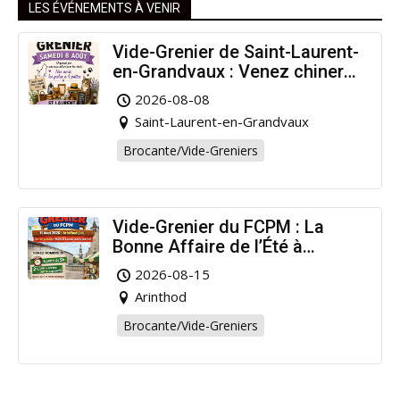
LES ÉVÉNEMENTS À VENIR
Vide-Grenier de Saint-Laurent-
en-Grandvaux : Venez chiner
pour la bonne cause !
2026-08-08
Saint-Laurent-en-Grandvaux
Brocante/Vide-Greniers
Vide-Grenier du FCPM : La
Bonne Affaire de l’Été à
Arinthod !
2026-08-15
Arinthod
Brocante/Vide-Greniers