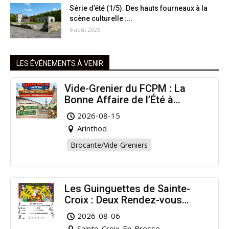
Série d’été (1/5). Des hauts fourneaux à la
scène culturelle :...
6 août 2026
LES ÉVÉNEMENTS À VENIR
Vide-Grenier du FCPM : La
Bonne Affaire de l’Été à
Arinthod !
2026-08-15
Arinthod
Brocante/Vide-Greniers
Les Guinguettes de Sainte-
Croix : Deux Rendez-vous
Dansants pour Prolonger l’Été
2026-08-06
!
Sainte-Croix-En-Bresse