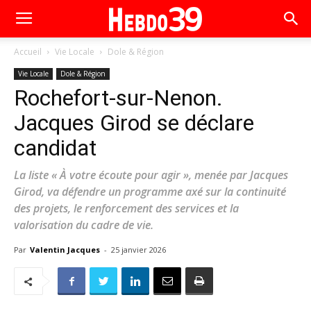
Accueil
Vie Locale
Dole & Région
Vie Locale
Dole & Région
Rochefort-sur-Nenon.
Jacques Girod se déclare
candidat
La liste « À votre écoute pour agir », menée par Jacques
Girod, va défendre un programme axé sur la continuité
des projets, le renforcement des services et la
valorisation du cadre de vie.
Par
Valentin Jacques
-
25 janvier 2026