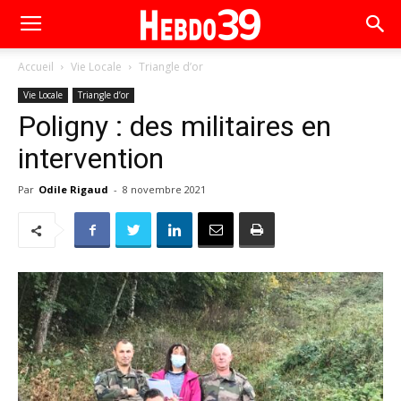
Accueil
Vie Locale
Triangle d’or
Vie Locale
Triangle d’or
Poligny : des militaires en
intervention
Par
Odile Rigaud
-
8 novembre 2021