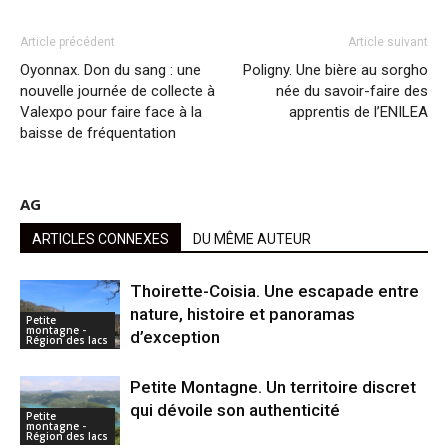
Article précédent
Article suivant
Oyonnax. Don du sang : une
Poligny. Une bière au sorgho
nouvelle journée de collecte à
née du savoir-faire des
Valexpo pour faire face à la
apprentis de l’ENILEA
baisse de fréquentation
AG
ARTICLES CONNEXES
DU MÊME AUTEUR
Thoirette-Coisia. Une escapade entre
nature, histoire et panoramas
Petite
montagne -
d’exception
Région des lacs
Petite Montagne. Un territoire discret
qui dévoile son authenticité
Petite
montagne -
Région des lacs