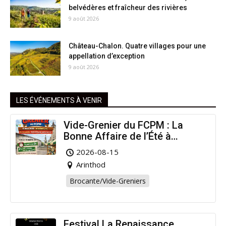
belvédères et fraîcheur des rivières
9 août 2026
Château-Chalon. Quatre villages pour une
appellation d’exception
9 août 2026
LES ÉVÉNEMENTS À VENIR
Vide-Grenier du FCPM : La
Bonne Affaire de l’Été à
Arinthod !
2026-08-15
Arinthod
Brocante/Vide-Greniers
Festival La Renaissance