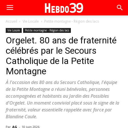
Accueil
Vie Locale
Petite montagne - Région des lacs
Vie Locale
Petite montagne - Région des lacs
Orgelet. 80 ans de fraternité
célébrés par le Secours
Catholique de la Petite
Montagne
À l'occasion des 80 ans du Secours Catholique, l'équipe
de la Petite Montagne a réuni bénévoles, personnes
accompagnées et habitants au Jardin des Possibles
d'Orgelet. Un moment convivial placé sous le signe de la
fraternité, valeur essentielle rappelée avec force par
Blandine Caule.
Par
AG
-
10 juin 2026