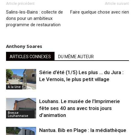
Article précédent
Article suivant
Salins-les-Bains : collecte de
Faire quelque chose avec rien
dons pour un ambitieux
programme de restauration
Anthony Soares
ARTICLES CONNEXES
DU MÊME AUTEUR
Série d’été (1/5) Les plus … du Jura :
Le Vernois, le plus petit village
A la Une
Louhans. Le musée de l’Imprimerie
fête ses 40 ans avec trois jours
Bresse
d’animation
Louhannaise
Nantua. Bib en Plage : la médiathèque