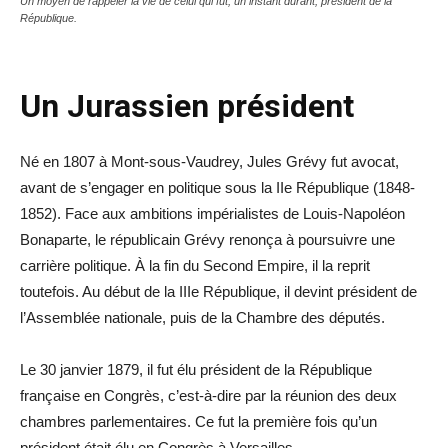
Un moyen de rappeler la vie de celui qui fut, un instant durant, président de la
République.
Un Jurassien président
Né en 1807 à Mont-sous-Vaudrey, Jules Grévy fut avocat,
avant de s’engager en politique sous la IIe République (1848-
1852). Face aux ambitions impérialistes de Louis-Napoléon
Bonaparte, le républicain Grévy renonça à poursuivre une
carrière politique. À la fin du Second Empire, il la reprit
toutefois. Au début de la IIIe République, il devint président de
l’Assemblée nationale, puis de la Chambre des députés.
Le 30 janvier 1879, il fut élu président de la République
française en Congrès, c’est-à-dire par la réunion des deux
chambres parlementaires. Ce fut la première fois qu’un
président était élu en Congrès à Versailles.