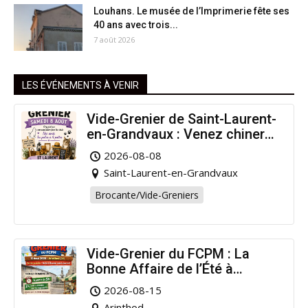
Louhans. Le musée de l’Imprimerie fête ses
40 ans avec trois...
7 août 2026
LES ÉVÉNEMENTS À VENIR
Vide-Grenier de Saint-Laurent-
en-Grandvaux : Venez chiner
pour la bonne cause !
2026-08-08
Saint-Laurent-en-Grandvaux
Brocante/Vide-Greniers
Vide-Grenier du FCPM : La
Bonne Affaire de l’Été à
Arinthod !
2026-08-15
Arinthod