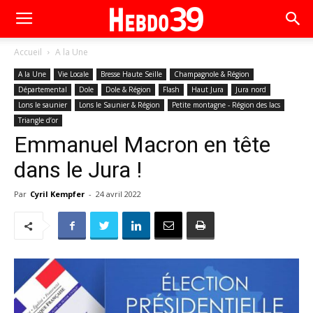
Accueil
A la Une
A la Une
Vie Locale
Bresse Haute Seille
Champagnole & Région
Départemental
Dole
Dole & Région
Flash
Haut Jura
Jura nord
Lons le saunier
Lons le Saunier & Région
Petite montagne - Région des lacs
Triangle d’or
Emmanuel Macron en tête
dans le Jura !
Par
Cyril Kempfer
-
24 avril 2022