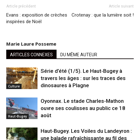
Article précédent
Article suivant
Evans : exposition de crèches
Crotenay : que la lumière soit !
inspirées de Noël
Marie Laure Posseme
ARTICLES CONNEXES
DU MÊME AUTEUR
Série d’été (1/5). Le Haut-Bugey à
travers les âges : sur les traces des
dinosaures à Plagne
Culture
Oyonnax. Le stade Charles-Mathon
ouvre ses coulisses au public ce 18
août
Haut-Bugey
Haut-Bugey. Les Voiles du Landeyron :
une balade rafraîchissante au fil des