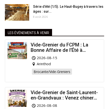
Série d’été (1/5). Le Haut-Bugey à travers les
âges : sur...
8 août 2026
LES ÉVÉNEMENTS À VENIR
Vide-Grenier du FCPM : La
Bonne Affaire de l’Été à
Arinthod !
2026-08-15
Arinthod
Brocante/Vide-Greniers
Vide-Grenier de Saint-Laurent-
en-Grandvaux : Venez chiner
pour la bonne cause !
2026-08-08