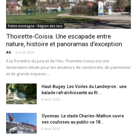
Petite montagne - Région des lacs
Thoirette-Coisia. Une escapade entre
nature, histoire et panoramas d’exception
AG
-
8 août 2026
À la frontière du Jura et de l'Ain, Thoirette-Coisia est une
destination idéale pour les amateurs de randonnée, de patrimoine
et de grands espaces....
Haut-Bugey. Les Voiles du Landeyron : une
balade rafraîchissante au fil...
8 août 2026
Oyonnax. Le stade Charles-Mathon ouvre
ses coulisses au public ce 18...
8 août 2026