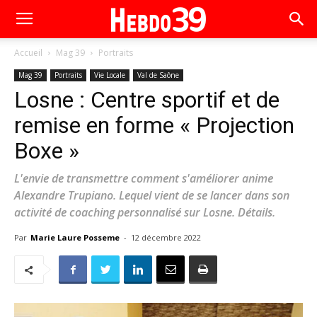
Accueil
Mag 39
Portraits
Mag 39
Portraits
Vie Locale
Val de Saône
Losne : Centre sportif et de
remise en forme « Projection
Boxe »
L'envie de transmettre comment s'améliorer anime
Alexandre Trupiano. Lequel vient de se lancer dans son
activité de coaching personnalisé sur Losne. Détails.
Par
Marie Laure Posseme
-
12 décembre 2022