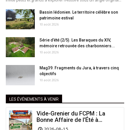
invite petits et grands à explorer l’Histoire sous un angle original...
Bassin lédonien. Le territoire célèbre son
patrimoine estival
10 août 2026
Série d’été (2/5). Les Baraques du XIV,
mémoire retrouvée des charbonniers...
10 août 2026
Mag39. Fragments du Jura, à travers cinq
objectifs
10 août 2026
LES ÉVÉNEMENTS À VENIR
Vide-Grenier du FCPM : La
Bonne Affaire de l’Été à
Arinthod !
2026-08-15