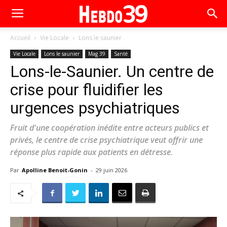
Accueil
Vie Locale
Lons le saunier
Vie Locale
Lons le saunier
Mag 39
Santé
Lons-le-Saunier. Un centre de
crise pour fluidifier les
urgences psychiatriques
Fruit d'une coopération inédite entre acteurs publics et
privés, le centre de crise psychiatrique veut offrir une
réponse plus rapide aux patients en détresse.
Par
Apolline Benoit-Gonin
-
29 juin 2026