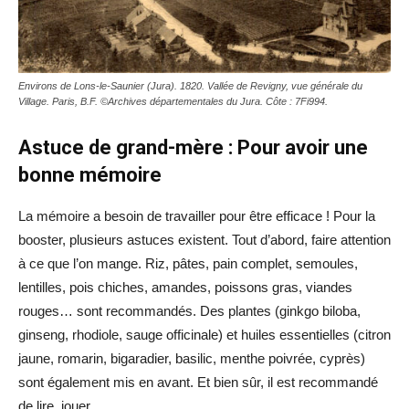
Environs de Lons-le-Saunier (Jura). 1820. Vallée de Revigny, vue générale du
Village. Paris, B.F. ©Archives départementales du Jura. Côte : 7Fi994.
Astuce de grand-mère : Pour avoir une
bonne mémoire
La mémoire a besoin de travailler pour être efficace ! Pour la
booster, plusieurs astuces existent. Tout d’abord, faire attention
à ce que l’on mange. Riz, pâtes, pain complet, semoules,
lentilles, pois chiches, amandes, poissons gras, viandes
rouges… sont recommandés. Des plantes (ginkgo biloba,
ginseng, rhodiole, sauge officinale) et huiles essentielles (citron
jaune, romarin, bigaradier, basilic, menthe poivrée, cyprès)
sont également mis en avant. Et bien sûr, il est recommandé
de lire, jouer…