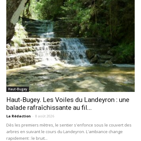
Haut-Bugey
Haut-Bugey. Les Voiles du Landeyron : une
balade rafraîchissante au fil...
La Rédaction
-
8 août 2026
Dès les premiers mètres, le sentier s'enfonce sous le couvert des
arbres en suivant le cours du Landeyron. L'ambiance change
rapidement : le bruit...