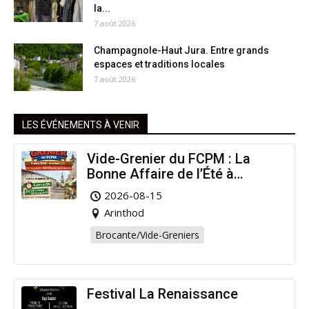
la...
7 août 2026
Champagnole-Haut Jura. Entre grands
espaces et traditions locales
7 août 2026
LES ÉVÉNEMENTS À VENIR
Vide-Grenier du FCPM : La
Bonne Affaire de l’Été à
Arinthod !
2026-08-15
Arinthod
Brocante/Vide-Greniers
Festival La Renaissance