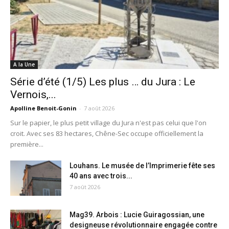
A la Une
Série d’été (1/5) Les plus … du Jura : Le
Vernois,...
Apolline Benoit-Gonin
-
7 août 2026
Sur le papier, le plus petit village du Jura n'est pas celui que l'on
croit. Avec ses 83 hectares, Chêne-Sec occupe officiellement la
première...
Louhans. Le musée de l’Imprimerie fête ses
40 ans avec trois...
7 août 2026
Mag39. Arbois : Lucie Guiragossian, une
designeuse révolutionnaire engagée contre