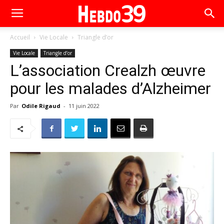
Accueil
Vie Locale
Triangle d’or
Vie Locale
Triangle d’or
L’association Crealzh œuvre
pour les malades d’Alzheimer
Par
Odile Rigaud
-
11 juin 2022