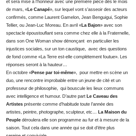
et sera mise à l’honneur avec une première pièce dès le mois
de mars, «
Le Canapé
», sur lequel vont s’asseoir des acteurs
confirmés, comme Laurent Gamelon, Jean Benguigui, Sophie
Tellier, ou Jean-Luc Moreau. En avril «
La Bajon
» avec son
spectacle époustouflant sera comme chez elle à la Fraternelle,
dans son One Woman show dénonçant en particulier les
injustices sociales, sur un ton caustique, avec des questions
de fond comme «La Terre est-elle complétement foutue». Les
réponses seront à la hauteur…
En octobre «
Pense par toi-même
», pour mettre en scène un
duo, une rencontre improbable entre un jeune de cité et un
professeur de philosophie, qui bouscule les lieux communs
avec intelligence et humour. D’autre part
Le Caveau des
Artistes
présente comme d’habitude toute l’année des
artistes, peintre, photographe, sculpteur, etc…
La Maison du
Peuple
déroulera elle son programme au fur et à mesure de la
saison. Tout cela dans une année qui se doit d’être plus
sereine et conviviale…