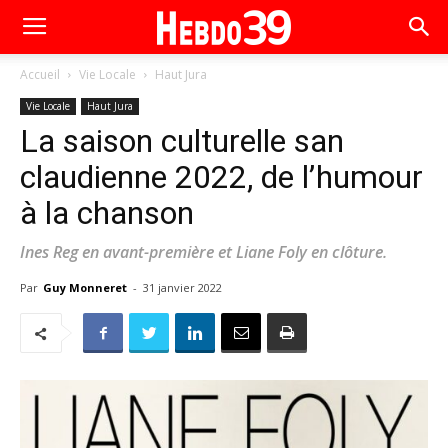
Accueil
Vie Locale
Haut Jura
Vie Locale
Haut Jura
La saison culturelle san
claudienne 2022, de l’humour
à la chanson
Ines Reg en avant-première et Liane Foly en clôture.
Par
Guy Monneret
-
31 janvier 2022