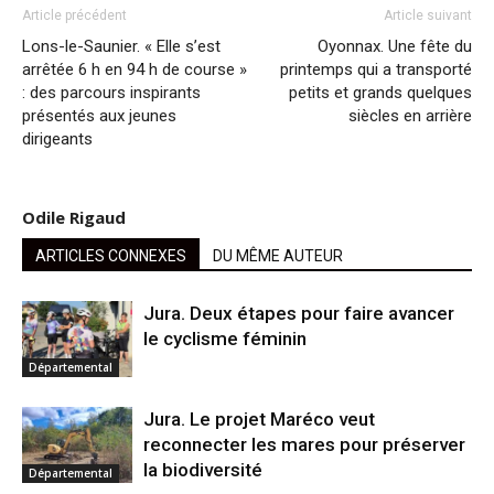
Article précédent
Article suivant
Lons-le-Saunier. « Elle s’est
Oyonnax. Une fête du
arrêtée 6 h en 94 h de course »
printemps qui a transporté
: des parcours inspirants
petits et grands quelques
présentés aux jeunes
siècles en arrière
dirigeants
Odile Rigaud
ARTICLES CONNEXES
DU MÊME AUTEUR
Jura. Deux étapes pour faire avancer
le cyclisme féminin
Départemental
Jura. Le projet Maréco veut
reconnecter les mares pour préserver
la biodiversité
Départemental