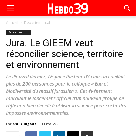
Accueil
Départemental
Départemental
Jura. Le GIEEM veut
réconcilier science, territoire
et environnement
Le 25 avril dernier, l’Espace Pasteur d’Arbois accueillait
plus de 200 personnes pour le colloque « Eau et
biodiversité du massif jurassien ». Cet événement
marquait le lancement officiel d’un nouveau groupe de
réflexion bien décidé à utiliser la science pour sortir des
impasses environnementales.
Par
Odile Rigaud
-
11 mai 2026