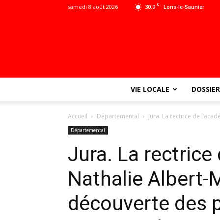
C
samedi 8 août 2026
30.9
Lons-le-Saunier
VIE LOCALE
DOSSIER
Accueil
Départemental
Jura. La rectrice de l’aca
Départemental
Jura. La rectrice
Nathalie Albert-M
découverte des p