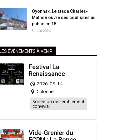
Oyonnax. Le stade Charles-
Mathon ouvre ses coulisses au
public ce 18...
8 août 2026
LES ÉVÉNEMENTS À VENIR
Festival La
Renaissance
2026-08-14
Colonne
Soirée ou rassemblement
convivial
Vide-Grenier du
FCPM : La Bonne