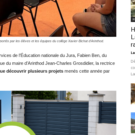
H
H
L
 portés par les élèves et les équipes du collège Xavier-Bichat d’Arinthod.
r
La
ces de l’Éducation nationale du Jura, Fabien Ben, du
Dè
 que du maire d’Arinthod Jean-Charles Grosdidier, la rectrice
co
nue découvrir plusieurs projets
menés cette année par
La