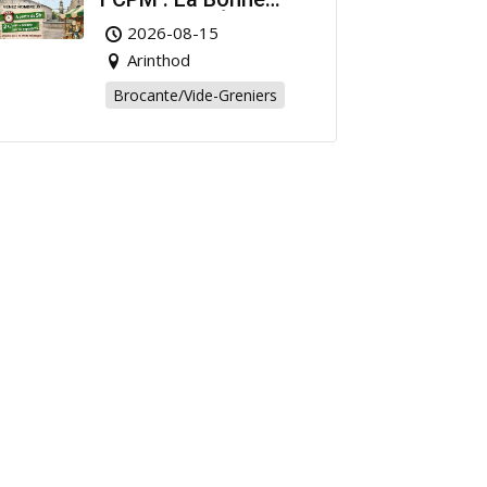
Affaire de l’Été à
2026-08-15
Arinthod !
Arinthod
Brocante/Vide-Greniers