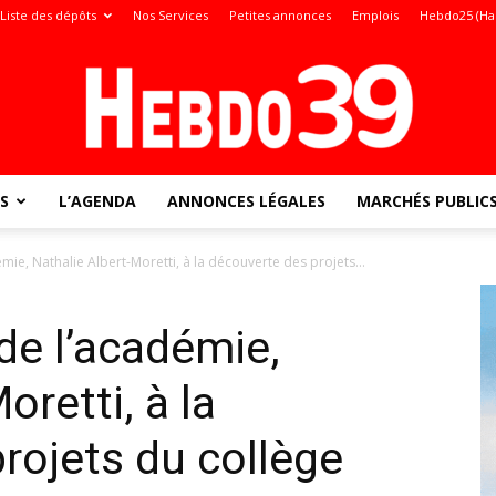
Liste des dépôts
Nos Services
Petites annonces
Emplois
Hebdo25 (Ha
S
L’AGENDA
ANNONCES LÉGALES
MARCHÉS PUBLIC
Jura
démie, Nathalie Albert-Moretti, à la découverte des projets...
 de l’académie,
:
oretti, à la
rojets du collège