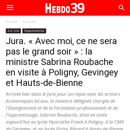
Accueil
A la Une
A la Une
Départemental
Jura. « Avec moi, ce ne sera
pas le grand soir » : la
ministre Sabrina Roubache
en visite à Poligny, Gevingey
et Hauts-de-Bienne
Arrivée hier dans le Jura pour un repas avec les acteurs
économiques locaux, la ministre déléguée chargée de
l'Enseignement et de la Formation professionnels et de
l'Apprentissage, Sabrina Roubache, était en visite
aujourd'hui au lycée Hyacinthe Friant à Poligny, à la CMA
de Gevingey, et au lycée Victor Bérard à Hauts-de-Bienne.