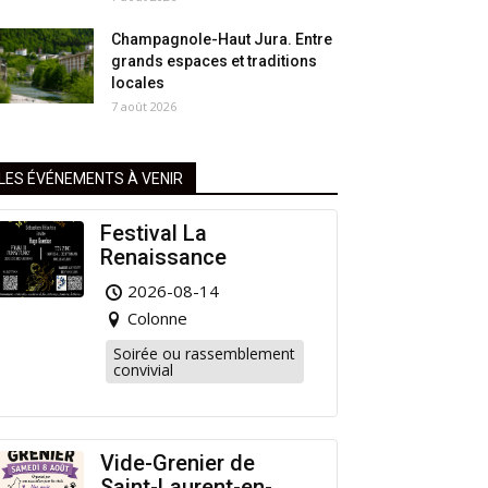
Champagnole-Haut Jura. Entre
grands espaces et traditions
locales
7 août 2026
LES ÉVÉNEMENTS À VENIR
Festival La
Renaissance
2026-08-14
Colonne
Soirée ou rassemblement
convivial
Vide-Grenier de
Saint-Laurent-en-