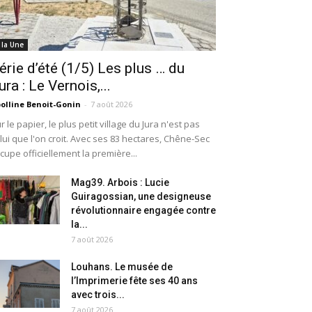
 la Une
érie d’été (1/5) Les plus … du
ura : Le Vernois,...
olline Benoit-Gonin
-
7 août 2026
r le papier, le plus petit village du Jura n'est pas
lui que l'on croit. Avec ses 83 hectares, Chêne-Sec
cupe officiellement la première...
Mag39. Arbois : Lucie
Guiragossian, une designeuse
révolutionnaire engagée contre
la...
7 août 2026
Louhans. Le musée de
l’Imprimerie fête ses 40 ans
avec trois...
7 août 2026