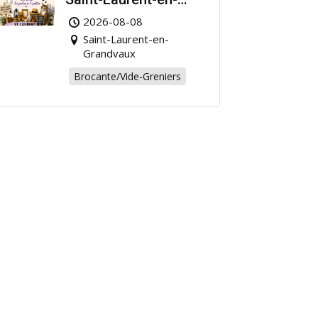
Grandvaux : Venez
2026-08-08
chiner pour la bonne
Saint-Laurent-en-
cause !
Grandvaux
Brocante/Vide-Greniers