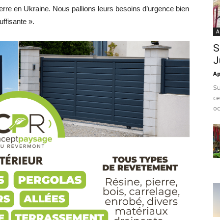
erre en Ukraine. Nous pallions leurs besoins d’urgence bien
uffisante ».
A
S
J
Ap
Su
ce
oc