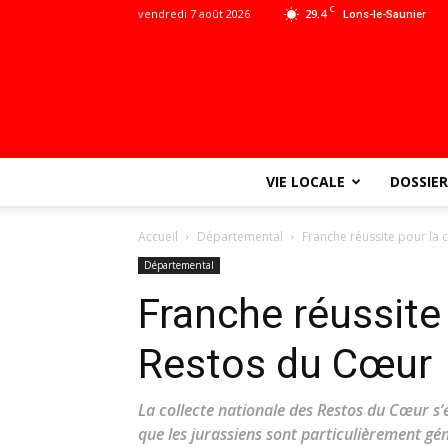
C
vendredi 7 août 2026
29.4
Lons-le-Saunier
VIE LOCALE
DOSSIER
Accueil
Départemental
Franche réussite pour la 
Départemental
Franche réussite 
Restos du Cœur
La collecte nationale des Restos du Cœur s’
que les jurassiens sont particulièrement gé