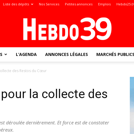
Liste des dépôts
Nos Services
Petites annonces
Emplois
Hebdo25 (
S
L’AGENDA
ANNONCES LÉGALES
MARCHÉS PUBLIC
Jura
collecte des Restos du Cœur
pour la collecte des
:
est déroulée dernièrement. Et force est de constater
néreux.