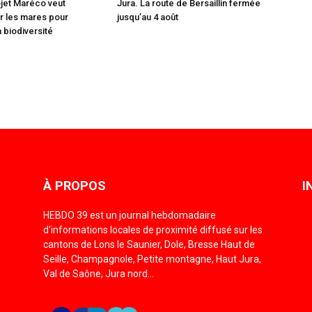
ojet Maréco veut
Jura. La route de Bersaillin fermée
r les mares pour
jusqu’au 4 août
 biodiversité