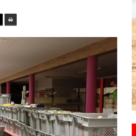
toute
l'info
locale
–