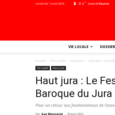
C
vendredi 7 août 2026
21.2
Lons-le-Saunier
VIE LOCALE
DOSSIER
Accueil
Vie Locale
Haut Jura
Haut jura : Le Fes
Vie Locale
Haut Jura
Haut jura : Le Fe
Baroque du Jura
Pour un retour aux fondamentaux de l’assoc
Par
Guy Monneret
-
18 avril 2022