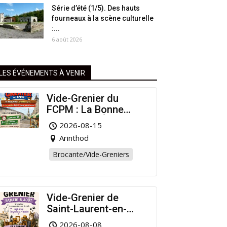
Série d’été (1/5). Des hauts
fourneaux à la scène culturelle
:...
6 août 2026
LES ÉVÉNEMENTS À VENIR
Vide-Grenier du
FCPM : La Bonne
Affaire de l’Été à
2026-08-15
Arinthod !
Arinthod
Brocante/Vide-Greniers
Vide-Grenier de
Saint-Laurent-en-
Grandvaux : Venez
2026-08-08