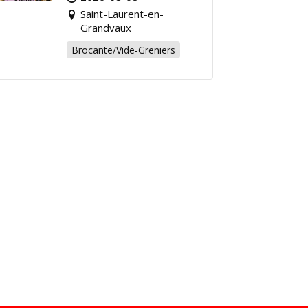
chiner pour la bonne
Saint-Laurent-en-
cause !
Grandvaux
Brocante/Vide-Greniers