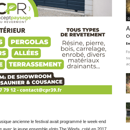
C
A
c
Em
Fo
su
ac
sique ancienne le festival avait programmé le week-end
e avec le jeune ensemble «Into The Wind», créé en 2017,