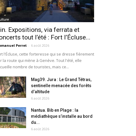
ulture
in. Expositions, via ferrata et
oncerts tout l’été : Fort l’Écluse...
manuel Perret
-
6 août 2026
rt l'Écluse, cette forteresse qui se dresse fièrement
r la route qui mène à Genève. Tout l'été, elle
cueille nombre de touristes, mais ce...
Mag39. Jura : Le Grand Tétras,
sentinelle menacée des forêts
d’altitude
6 août 2026
Nantua. Bib en Plage : la
médiathèque s’installe au bord
du...
6 août 2026