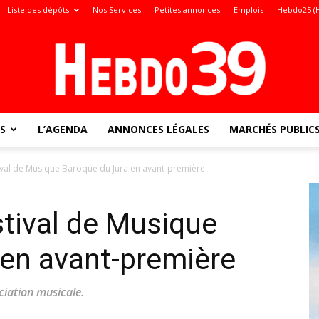
Liste des dépôts
Nos Services
Petites annonces
Emplois
Hebdo25 (
S
L’AGENDA
ANNONCES LÉGALES
MARCHÉS PUBLIC
Jura
tival de Musique Baroque du Jura en avant-première
stival de Musique
:
 en avant-première
iation musicale.