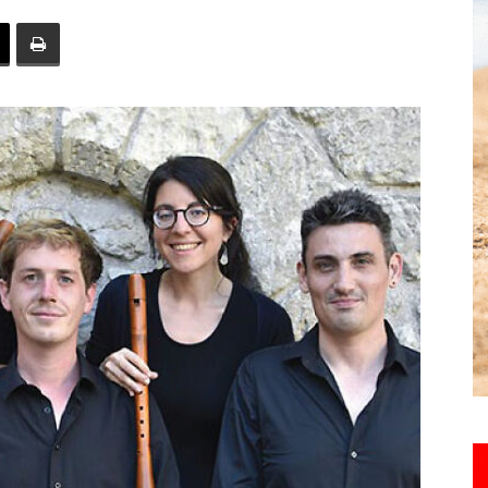
toute
l'info
locale
–