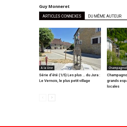
Guy Monneret
ARTICLES CONNEXES
DU MÊME AUTEUR
A la Une
Champagnol
Série d’été (1/5) Les plus … du Jura :
Champagnol
Le Vernois, le plus petit village
grands espa
locales