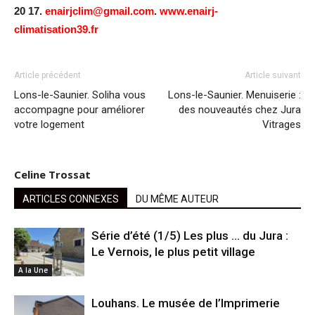
20 17.
enairjclim@gmail.com
.
www.enairj-
climatisation39.fr
Article précédent
Article suivant
Lons-le-Saunier. Soliha vous
Lons-le-Saunier. Menuiserie :
accompagne pour améliorer
des nouveautés chez Jura
votre logement
Vitrages
Celine Trossat
ARTICLES CONNEXES
DU MÊME AUTEUR
Série d’été (1/5) Les plus … du Jura :
Le Vernois, le plus petit village
A la Une
Louhans. Le musée de l’Imprimerie