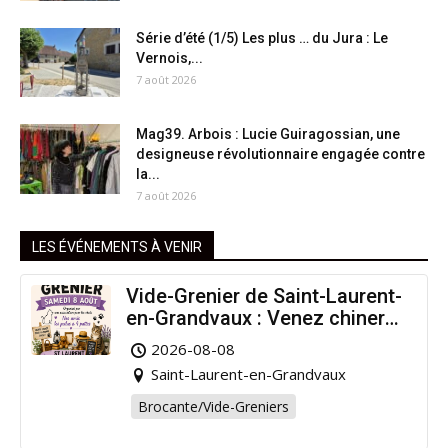
Série d’été (1/5) Les plus … du Jura : Le
Vernois,...
7 août 2026
Mag39. Arbois : Lucie Guiragossian, une
designeuse révolutionnaire engagée contre
la...
7 août 2026
LES ÉVÉNEMENTS À VENIR
Vide-Grenier de Saint-Laurent-
en-Grandvaux : Venez chiner
pour la bonne cause !
2026-08-08
Saint-Laurent-en-Grandvaux
Brocante/Vide-Greniers