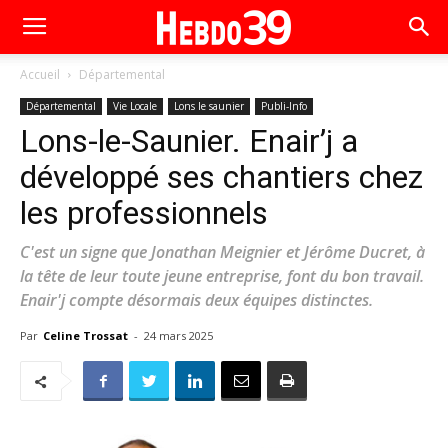
Accueil
Départemental
Départemental
Vie Locale
Lons le saunier
Publi-Info
Lons-le-Saunier. Enair’j a
développé ses chantiers chez
les professionnels
C'est un signe que Jonathan Meignier et Jérôme Ducret, à
la tête de leur toute jeune entreprise, font du bon travail.
Enair'j compte désormais deux équipes distinctes.
Par
Celine Trossat
-
24 mars 2025