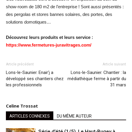
show-room de 180 m2 de l’entreprise ! Sont aussi présentés :
des pergolas et stores bannes solaires, des portes, des
solutions domotiques…
Découvrez leurs produits et leurs service :
https://www.fermetures-juravitrages.com/
Article précédent
Article suivant
Lons-le-Saunier. Enair’j a
Lons-le-Saunier. Chantier : la
développé ses chantiers chez
médiathèque ferme à partir du
les professionnels
31 mars
Celine Trossat
ARTICLES CONNEXES
DU MÊME AUTEUR
Série d’été (1/5). Le Haut-Bugey à