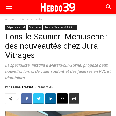
Accueil
Départemental
Départemental
Vie Locale
Lons le Saunier & Région
Lons-le-Saunier. Menuiserie :
des nouveautés chez Jura
Vitrages
Le spécialiste, installé à Messia-sur-Sorne, propose deux
nouvelles lames de volet roulant et des fenêtres en PVC et
aluminium.
Par
Celine Trossat
-
24 mars 2025