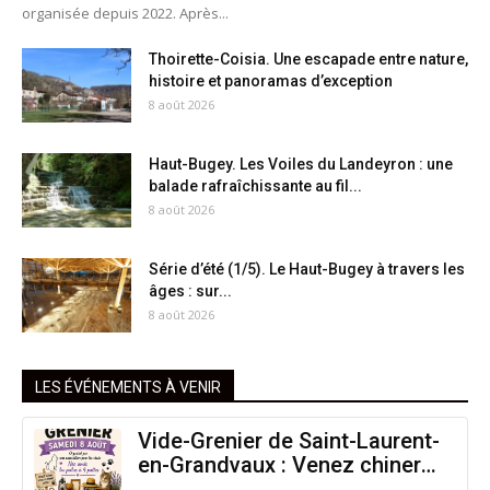
organisée depuis 2022. Après...
Thoirette-Coisia. Une escapade entre nature,
histoire et panoramas d’exception
8 août 2026
Haut-Bugey. Les Voiles du Landeyron : une
balade rafraîchissante au fil...
8 août 2026
Série d’été (1/5). Le Haut-Bugey à travers les
âges : sur...
8 août 2026
LES ÉVÉNEMENTS À VENIR
Vide-Grenier de Saint-Laurent-
en-Grandvaux : Venez chiner
pour la bonne cause !