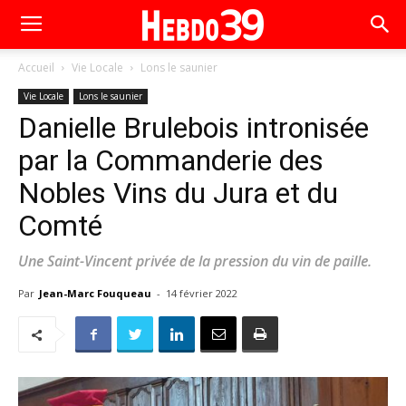
Accueil
Vie Locale
Lons le saunier
Vie Locale
Lons le saunier
Danielle Brulebois intronisée
par la Commanderie des
Nobles Vins du Jura et du
Comté
Une Saint-Vincent privée de la pression du vin de paille.
Par
Jean-Marc Fouqueau
-
14 février 2022