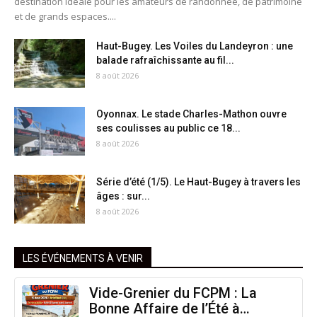
destination idéale pour les amateurs de randonnée, de patrimoine
et de grands espaces....
Haut-Bugey. Les Voiles du Landeyron : une
balade rafraîchissante au fil...
8 août 2026
Oyonnax. Le stade Charles-Mathon ouvre
ses coulisses au public ce 18...
8 août 2026
Série d’été (1/5). Le Haut-Bugey à travers les
âges : sur...
8 août 2026
LES ÉVÉNEMENTS À VENIR
Vide-Grenier du FCPM : La
Bonne Affaire de l’Été à