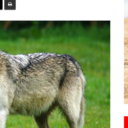
toute
l'info
locale
–