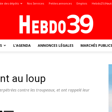
ste des dépôts
Nos Services
Petites annonces
Emplois
Hebdo25 (Haut
S
L’AGENDA
ANNONCES LÉGALES
MARCHÉS PUBLIC
Jura
ent au loup
:
erpétrées contre les troupeaux, et ont rappelé leur