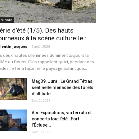
ura nord
érie d’été (1/5). Des hauts
ourneaux à la scène culturelle :...
lentin Jacques
-
6 août 2026
s deux hautes cheminées dominent toujours la
llée du Doubs. Elles rappellent qu'ici, pendant des
ècles, le fer a façonné le paysage autant que...
Mag39. Jura : Le Grand Tétras,
sentinelle menacée des forêts
d’altitude
6 août 2026
Ain. Expositions, via ferrata et
concerts tout l’été : Fort
l’Écluse...
6 août 2026