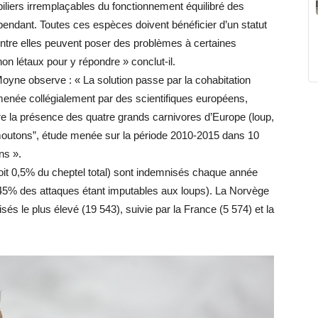
piliers irremplaçables du fonctionnement équilibré des
ndant. Toutes ces espèces doivent bénéficier d’un statut
’entre elles peuvent poser des problèmes à certaines
on létaux pour y répondre » conclut-il.
Moyne observe : « La solution passe par la cohabitation
enée collégialement par des scientifiques européens,
tre la présence des quatre grands carnivores d’Europe (loup,
s moutons”, étude menée sur la période 2010-2015 dans 10
ns ».
oit 0,5% du cheptel total) sont indemnisés chaque année
(45% des attaques étant imputables aux loups). La Norvège
s le plus élevé (19 543), suivie par la France (5 574) et la