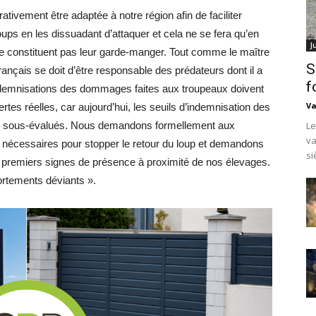
ativement être adaptée à notre région afin de faciliter
loups en les dissuadant d’attaquer et cela ne se fera qu’en
J
e constituent pas leur garde-manger. Tout comme le maître
S
rançais se doit d’être responsable des prédateurs dont il a
f
indemnisations des dommages faites aux troupeaux doivent
Va
rtes réelles, car aujourd’hui, les seuils d’indemnisation des
ment sous-évalués. Nous demandons formellement aux
Le
va
 nécessaires pour stopper le retour du loup et demandons
si
s premiers signes de présence à proximité de nos élevages.
ortements déviants ».