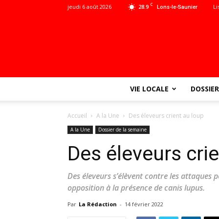
C
jeudi 6 août 2026
28.9
Li
Lons-le-Saunier
VIE LOCALE
DOSSIER
Accueil
A la Une
Des éleveurs crient au loup
A la Une
Dossier de la semaine
Des éleveurs cri
Des éleveurs s’élèvent contre les attaques p
opposition à la présence de canis lupus.
Par
La Rédaction
-
14 février 2022