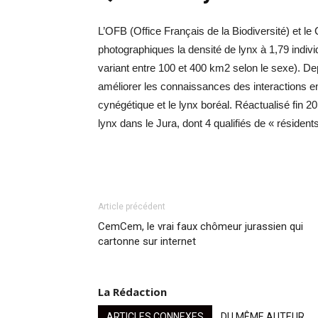
L’OFB (Office Français de la Biodiversité) et 
photographiques la densité de lynx à 1,79 indiv
variant entre 100 et 400 km2 selon le sexe). D
améliorer les connaissances des interactions ent
cynégétique et le lynx boréal. Réactualisé fin 
lynx dans le Jura, dont 4 qualifiés de « résidents
Article précédent
CemCem, le vrai faux chômeur jurassien qui
cartonne sur internet
La Rédaction
ARTICLES CONNEXES
DU MÊME AUTEUR