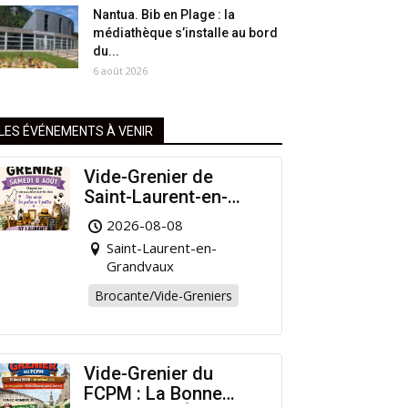
Nantua. Bib en Plage : la
médiathèque s’installe au bord
du...
6 août 2026
LES ÉVÉNEMENTS À VENIR
Vide-Grenier de
Saint-Laurent-en-
Grandvaux : Venez
2026-08-08
chiner pour la bonne
Saint-Laurent-en-
cause !
Grandvaux
Brocante/Vide-Greniers
Vide-Grenier du
FCPM : La Bonne