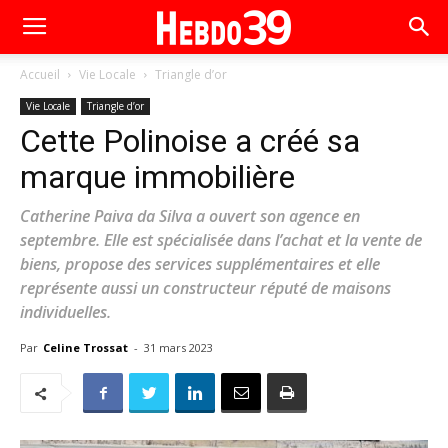
Accueil
Vie Locale
Triangle d’or
Vie Locale
Triangle d’or
Cette Polinoise a créé sa
marque immobilière
Catherine Paiva da Silva a ouvert son agence en
septembre. Elle est spécialisée dans l’achat et la vente de
biens, propose des services supplémentaires et elle
représente aussi un constructeur réputé de maisons
individuelles.
Par
Celine Trossat
-
31 mars 2023