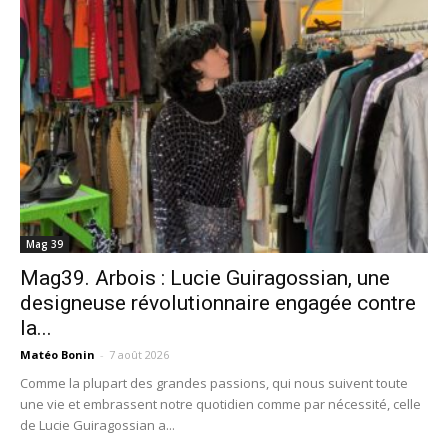
Mag 39
Mag39. Arbois : Lucie Guiragossian, une
designeuse révolutionnaire engagée contre
la...
Matéo Bonin
-
7 août 2026
Comme la plupart des grandes passions, qui nous suivent toute
une vie et embrassent notre quotidien comme par nécessité, celle
de Lucie Guiragossian a...