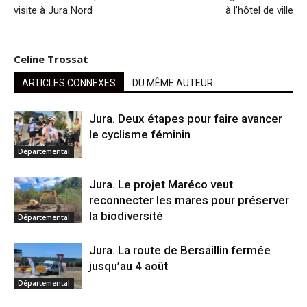
visite à Jura Nord
à l’hôtel de ville
Celine Trossat
ARTICLES CONNEXES
DU MÊME AUTEUR
Jura. Deux étapes pour faire avancer
le cyclisme féminin
Départemental
Jura. Le projet Maréco veut
reconnecter les mares pour préserver
la biodiversité
Départemental
Jura. La route de Bersaillin fermée
jusqu’au 4 août
Départemental