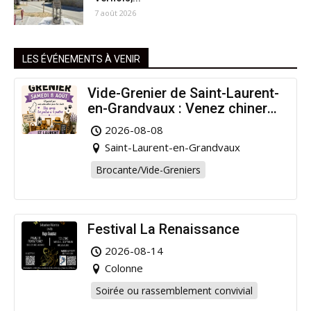
7 août 2026
LES ÉVÉNEMENTS À VENIR
Vide-Grenier de Saint-Laurent-
en-Grandvaux : Venez chiner
pour la bonne cause !
2026-08-08
Saint-Laurent-en-Grandvaux
Brocante/Vide-Greniers
Festival La Renaissance
2026-08-14
Colonne
Soirée ou rassemblement convivial