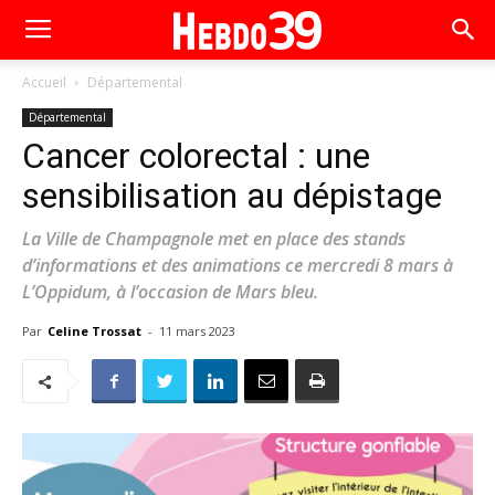
Accueil
Départemental
Départemental
Cancer colorectal : une
sensibilisation au dépistage
La Ville de Champagnole met en place des stands
d’informations et des animations ce mercredi 8 mars à
L’Oppidum, à l’occasion de Mars bleu.
Par
Celine Trossat
-
11 mars 2023