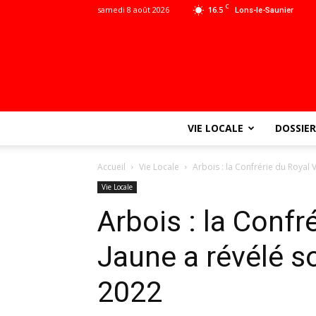
C
samedi 8 août 2026
16.5
Lons-le-Saunier
VIE LOCALE
DOSSIER
Accueil
Vie Locale
Arbois : la Confrérie du Royal V
Vie Locale
Arbois : la Confr
Jaune a révélé 
2022