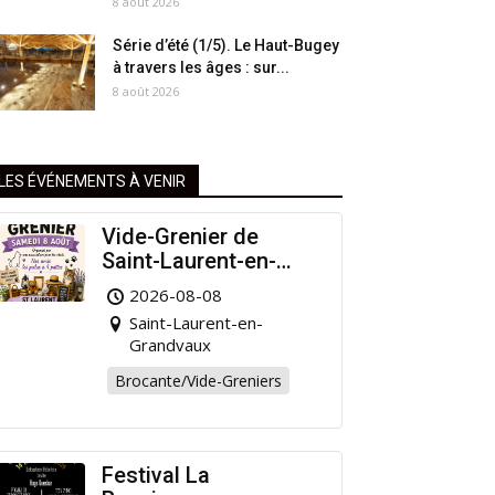
8 août 2026
Série d’été (1/5). Le Haut-Bugey
à travers les âges : sur...
8 août 2026
LES ÉVÉNEMENTS À VENIR
Vide-Grenier de
Saint-Laurent-en-
Grandvaux : Venez
2026-08-08
chiner pour la bonne
Saint-Laurent-en-
cause !
Grandvaux
Brocante/Vide-Greniers
Festival La