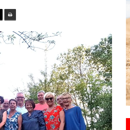
toute
l'info
locale
–