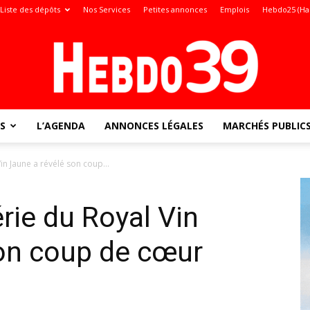
Liste des dépôts
Nos Services
Petites annonces
Emplois
Hebdo25 (Ha
S
L’AGENDA
ANNONCES LÉGALES
MARCHÉS PUBLIC
Jura
in Jaune a révélé son coup...
érie du Royal Vin
:
son coup de cœur