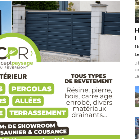
H
H
L
r
La
Dè
co
La