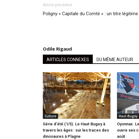
Article précédent
Poligny « Capitale du Comté » : un titre légitime
Odile Rigaud
ARTICLES CONNEXES
DU MÊME AUTEUR
Culture
Haut-Bugey
Série d’été (1/5). Le Haut-Bugey à
Oyonnax. L
travers les âges : sur les traces des
ouvre ses c
dinosaures à Plagne
août