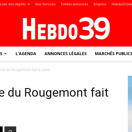
Liste des dépôts
Nos Services
Petites annonces
Emplois
Hebdo25 (Ha
S
L’AGENDA
ANNONCES LÉGALES
MARCHÉS PUBLIC
Jura
onie du Rougemont fait le plein
nie du Rougemont fait
: