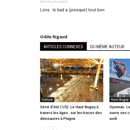
Article précédent
Lons : le bad a (presque) tout bon
Odile Rigaud
ARTICLES CONNEXES
DU MÊME AUTEUR
Culture
Haut-Bugey
Série d’été (1/5). Le Haut-Bugey à
Oyonnax. L
travers les âges : sur les traces des
ouvre ses c
dinosaures à Plagne
août