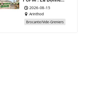
Affaire de l’Été à
2026-08-15
Arinthod !
Arinthod
Brocante/Vide-Greniers