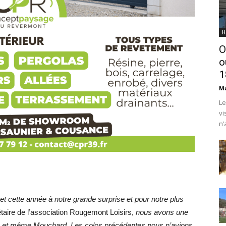
H
O
o
1
Ma
Le
vi
n’
t cette année à notre grande surprise et pour notre plus
étaire de l’association Rougemont Loisirs,
nous avons une
u et même Mouchard. Les colos précédentes nous n’avions