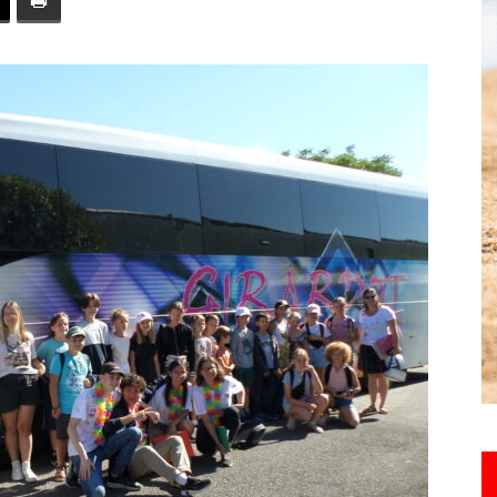
toute
l'info
locale
–