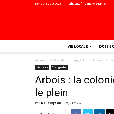
C
samedi 8 août 2026
28.2
Lons-le-Saunier
VIE LOCALE
DOSSIER
Accueil
Vie Locale
Triangle d’or
Arbois : la col
Vie Locale
Triangle d’or
Arbois : la colo
le plein
Par
Odile Rigaud
-
29 juillet 2022