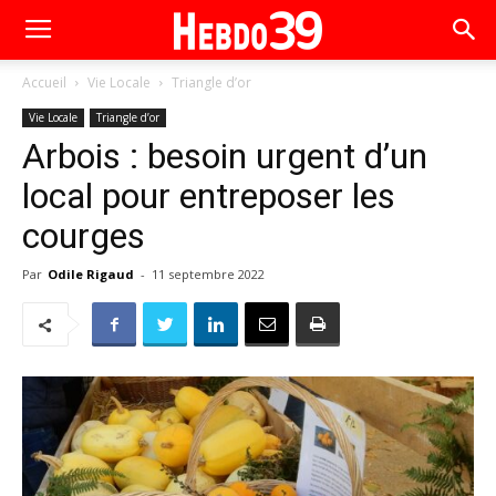
Accueil
Vie Locale
Triangle d’or
Vie Locale
Triangle d’or
Arbois : besoin urgent d’un
local pour entreposer les
courges
Par
Odile Rigaud
-
11 septembre 2022