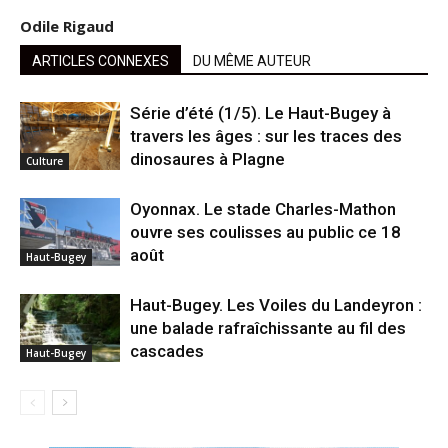
Odile Rigaud
ARTICLES CONNEXES
DU MÊME AUTEUR
Série d’été (1/5). Le Haut-Bugey à
travers les âges : sur les traces des
dinosaures à Plagne
Culture
Oyonnax. Le stade Charles-Mathon
ouvre ses coulisses au public ce 18
août
Haut-Bugey
Haut-Bugey. Les Voiles du Landeyron :
une balade rafraîchissante au fil des
cascades
Haut-Bugey