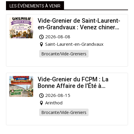
LES ÉVÉNEMENTS À VENIR
Vide-Grenier de Saint-Laurent-
en-Grandvaux : Venez chiner
pour la bonne cause !
2026-08-08
Saint-Laurent-en-Grandvaux
Brocante/Vide-Greniers
Vide-Grenier du FCPM : La
Bonne Affaire de l’Été à
Arinthod !
2026-08-15
Arinthod
Brocante/Vide-Greniers