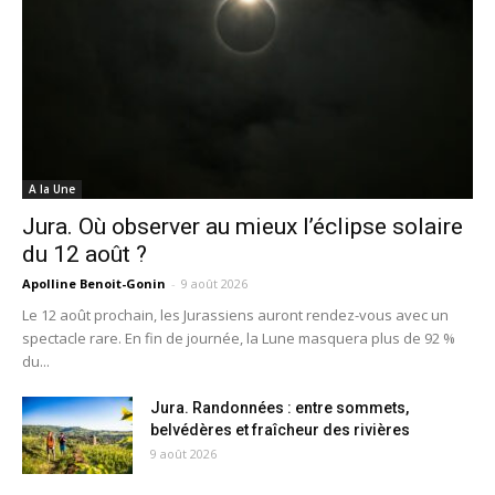
A la Une
Jura. Où observer au mieux l’éclipse solaire
du 12 août ?
Apolline Benoit-Gonin
-
9 août 2026
Le 12 août prochain, les Jurassiens auront rendez-vous avec un
spectacle rare. En fin de journée, la Lune masquera plus de 92 %
du...
Jura. Randonnées : entre sommets,
belvédères et fraîcheur des rivières
9 août 2026