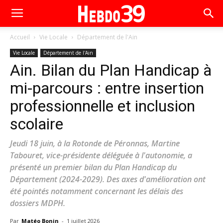
Accueil
Vie Locale
Département de l'Ain
Vie Locale
Département de l'Ain
Ain. Bilan du Plan Handicap à
mi-parcours : entre insertion
professionnelle et inclusion
scolaire
Jeudi 18 juin, à la Rotonde de Péronnas, Martine
Tabouret, vice-présidente déléguée à l'autonomie, a
présenté un premier bilan du Plan Handicap du
Département (2024-2029). Des axes d'amélioration ont
été pointés notamment concernant les délais des
dossiers MDPH.
Par
Matéo Bonin
-
1 juillet 2026