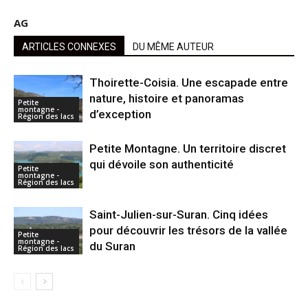
AG
ARTICLES CONNEXES
DU MÊME AUTEUR
Thoirette-Coisia. Une escapade entre
nature, histoire et panoramas
Petite
montagne -
d’exception
Région des lacs
Petite Montagne. Un territoire discret
qui dévoile son authenticité
Petite
montagne -
Région des lacs
Saint-Julien-sur-Suran. Cinq idées
pour découvrir les trésors de la vallée
Petite
montagne -
du Suran
Région des lacs