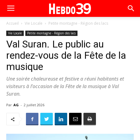
Accueil
Vie Locale
Petite montagne - Région des lacs
Vie Locale
Petite montagne - Région des lacs
Val Suran. Le public au
rendez-vous de la Fête de la
musique
Une soirée chaleureuse et festive a réuni habitants et
visiteurs à l’occasion de la Fête de la musique à Val
Suran.
Par
AG
-
2 juillet 2026