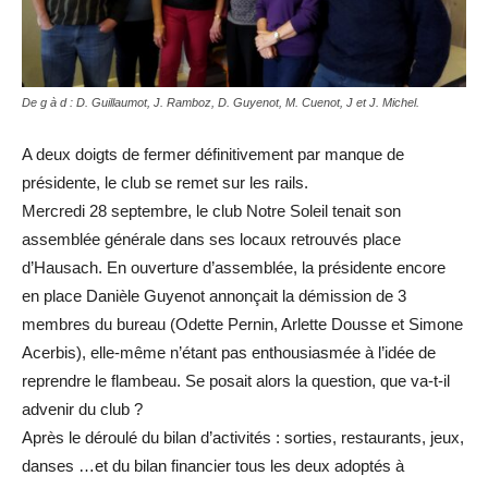
De g à d : D. Guillaumot, J. Ramboz, D. Guyenot, M. Cuenot, J et J. Michel.
A deux doigts de fermer définitivement par manque de
présidente, le club se remet sur les rails.
Mercredi 28 septembre, le club Notre Soleil tenait son
assemblée générale dans ses locaux retrouvés place
d’Hausach. En ouverture d’assemblée, la présidente encore
en place Danièle Guyenot annonçait la démission de 3
membres du bureau (Odette Pernin, Arlette Dousse et Simone
Acerbis), elle-même n’étant pas enthousiasmée à l’idée de
reprendre le flambeau. Se posait alors la question, que va-t-il
advenir du club ?
Après le déroulé du bilan d’activités : sorties, restaurants, jeux,
danses …et du bilan financier tous les deux adoptés à