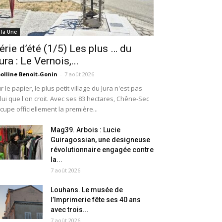
 la Une
érie d’été (1/5) Les plus … du
ura : Le Vernois,...
olline Benoit-Gonin
-
7 août 2026
r le papier, le plus petit village du Jura n'est pas
lui que l'on croit. Avec ses 83 hectares, Chêne-Sec
cupe officiellement la première...
Mag39. Arbois : Lucie
Guiragossian, une designeuse
révolutionnaire engagée contre
la...
7 août 2026
Louhans. Le musée de
l’Imprimerie fête ses 40 ans
avec trois...
7 août 2026