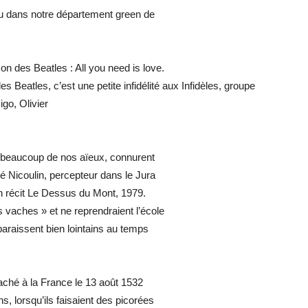
u dans notre département green de
on des Beatles : All you need is love.
s Beatles, c’est une petite infidélité aux Infidèles, groupe
go, Olivier
 beaucoup de nos aïeux, connurent
é Nicoulin, percepteur dans le Jura
on récit Le Dessus du Mont, 1979.
s vaches » et ne reprendraient l’école
paraissent bien lointains au temps
taché à la France le 13 août 1532
ins, lorsqu’ils faisaient des picorées