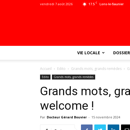
C
vendredi 7 août 2026
17.5
Lons-le-Saunier
VIE LOCALE
DOSSIER
Accueil
Edito
Grands mots, grands remèdes
G
Edito
Grands mots, grands remèdes
Grands mots, gra
welcome !
Par
Docteur Gérard Bouvier
-
15 novembre 2024