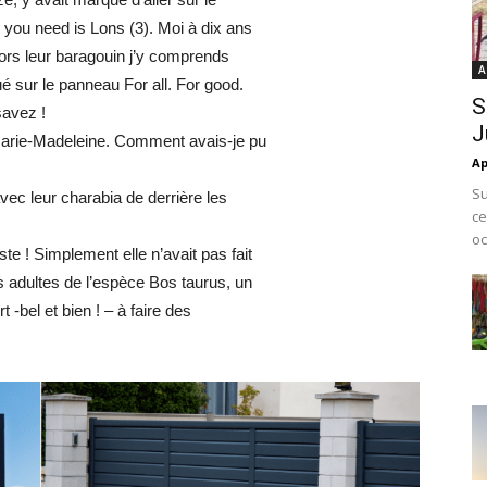
All you need is Lons (3). Moi à dix ans
lors leur baragouin j’y comprends
A
ué sur le panneau For all. For good.
S
savez !
J
 Marie-Madeleine. Comment avais-je pu
Ap
Su
vec leur charabia de derrière les
ce
oc
te ! Simplement elle n’avait pas fait
les adultes de l’espèce Bos taurus, un
t -bel et bien ! – à faire des