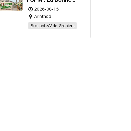
Affaire de l’Été à
2026-08-15
Arinthod !
Arinthod
Brocante/Vide-Greniers