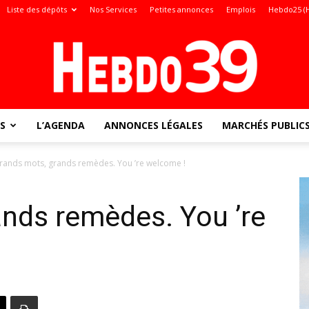
Liste des dépôts
Nos Services
Petites annonces
Emplois
Hebdo25 (
S
L’AGENDA
ANNONCES LÉGALES
MARCHÉS PUBLIC
Jura
rands mots, grands remèdes. You ’re welcome !
nds remèdes. You ’re
: