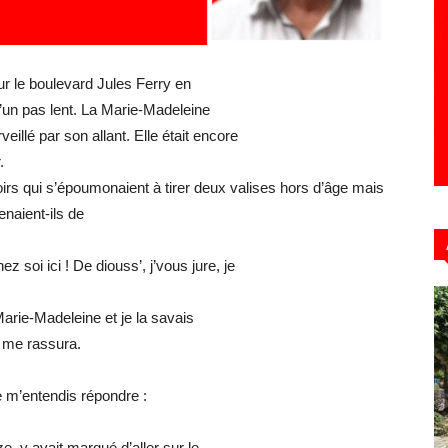
r le boulevard Jules Ferry en
Hebdo39
’un pas lent. La Marie-Madeleine
eillé par son allant. Elle était encore
.
irs qui s’époumonaient à tirer deux valises hors d’âge mais
enaient-ils de
soi ici ! De diouss’, j’vous jure, je
Marie-Madeleine et je la savais
e me rassura.
e m’entendis répondre :
, y avait marqué d’aller sur le