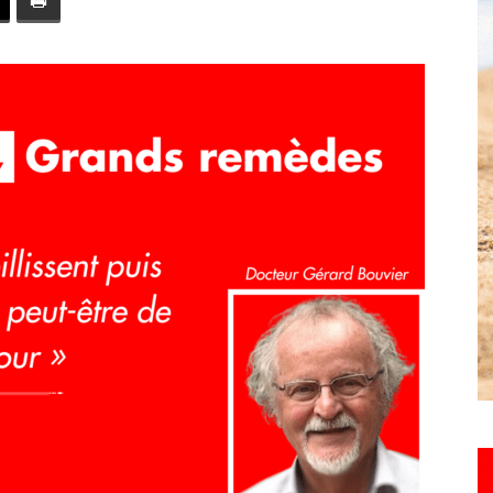
toute
l'info
locale
–