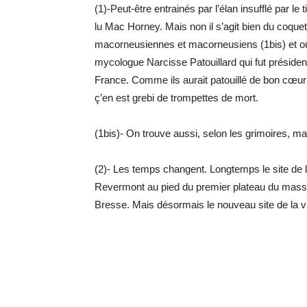
(1)-Peut-être entrainés par l’élan insufflé par le 
lu Mac Horney. Mais non il s’agit bien du coque
macorneusiennes et macorneusiens (1bis) et où n
mycologue Narcisse Patouillard qui fut préside
France. Comme ils aurait patouillé de bon cœur 
ç’en est grebi de trompettes de mort.
(1bis)- On trouve aussi, selon les grimoires,
(2)- Les temps changent. Longtemps le site de la
Revermont au pied du premier plateau du massif j
Bresse. Mais désormais le nouveau site de la vi