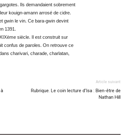
 gargotes. Ils demandaient sobrement
e leur kouign-amann arrosé de cidre.
et gwin le vin. Ce bara-gwin devint
 en 1391.
XIXème siècle. Il est construit sur
it confus de paroles. On retrouve ce
dans charivari, charade, charlatan,
Article suivant
 à
Rubrique. Le coin lecture d’Isa : Bien-être de
Nathan Hill