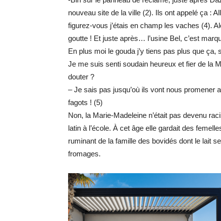
nouveau site de la ville (2). Ils ont appelé ça : 
figurez-vous j’étais en champ les vaches (4). A
goutte ! Et juste après… l’usine Bel, c’est marq
En plus moi le gouda j’y tiens pas plus que ça, 
Je me suis senti soudain heureux et fier de la
douter ?
– Je sais pas jusqu’où ils vont nous promener a
fagots ! (5)
Non, la Marie-Madeleine n’était pas devenu racis
latin à l’école. À cet âge elle gardait des femel
ruminant de la famille des bovidés dont le lait ser
fromages.