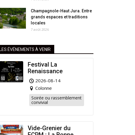
Champagnole-Haut Jura. Entre
grands espaces et traditions
locales
7 août 2026
LES ÉVÉNEMENTS À VENIR
Festival La
Renaissance
2026-08-14
Colonne
Soirée ou rassemblement
convivial
Vide-Grenier du
FCPM : La Bonne