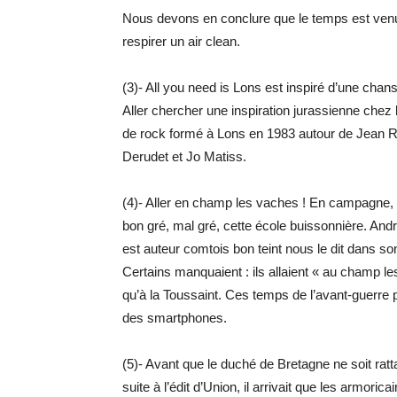
Nous devons en conclure que le temps est ven
respirer un air clean.
(3)- All you need is Lons est inspiré d’une chans
Aller chercher une inspiration jurassienne chez le
de rock formé à Lons en 1983 autour de Jean Ri
Derudet et Jo Matiss.
(4)- Aller en champ les vaches ! En campagne,
bon gré, mal gré, cette école buissonnière. Andr
est auteur comtois bon teint nous le dit dans s
Certains manquaient : ils allaient « au champ le
qu’à la Toussaint. Ces temps de l’avant-guerre 
des smartphones.
(5)- Avant que le duché de Bretagne ne soit rat
suite à l’édit d’Union, il arrivait que les armorica