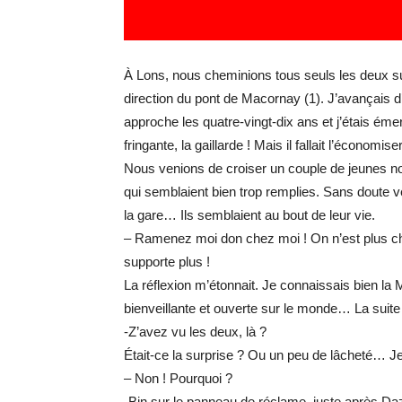
À Lons, nous cheminions tous seuls les deux su
direction du pont de Macornay (1). J’avançais d
approche les quatre-vingt-dix ans et j’étais émerv
fringante, la gaillarde ! Mais il fallait l’économiser
Nous venions de croiser un couple de jeunes no
qui semblaient bien trop remplies. Sans doute v
la gare… Ils semblaient au bout de leur vie.
– Ramenez moi don chez moi ! On n’est plus chez 
supporte plus !
La réflexion m’étonnait. Je connaissais bien la 
bienveillante et ouverte sur le monde… La suit
-Z’avez vu les deux, là ?
Était-ce la surprise ? Ou un peu de lâcheté… J
– Non ! Pourquoi ?
-Bin sur le panneau de réclame, juste après Daze