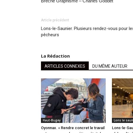
Brèche Graphisme – Charles Goddet
Article précédent
Lons-le-Saunier. Plusieurs rendez-vous pour le
pêcheurs
La Rédaction
ARTICLES CONNEXES
DU MÊME AUTEUR
Haut-Bugey
Lons le saun
Oyonnax. « Rendre concret le travail
Lons-le-Saun