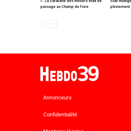
» : La caravane des métiers était de
club multigé
passage au Champ de foire
pleinement d