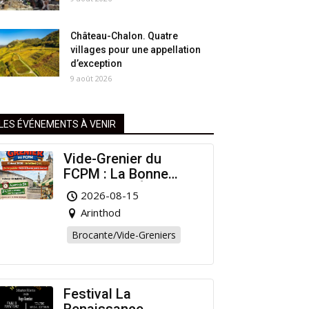
Château-Chalon. Quatre
villages pour une appellation
d’exception
9 août 2026
LES ÉVÉNEMENTS À VENIR
Vide-Grenier du
FCPM : La Bonne
Affaire de l’Été à
2026-08-15
Arinthod !
Arinthod
Brocante/Vide-Greniers
Festival La