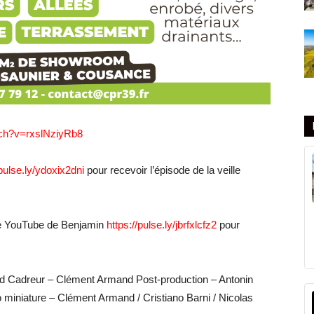
tch?v=rxslNziyRb8
/pulse.ly/ydoxix2dni
pour recevoir l’épisode de la veille
ne YouTube de Benjamin
https://pulse.ly/jbrfxlcfz2
pour
d Cadreur – Clément Armand Post-production – Antonin
miniature – Clément Armand / Cristiano Barni / Nicolas