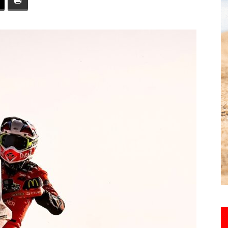
toute
l'info
locale
–