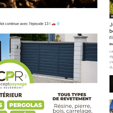
M
t continue avec l’épisode 13 !
J
b
r
El
La
Al
s’
du