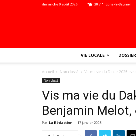
C
dimanche 9 août 2026
30.7
Lons-le-Saunier
VIE LOCALE
DOSSIER
Accueil
Non classé
Vis ma vie du Dakar 2025 avec
Non classé
Vis ma vie du Da
Benjamin Melot, 
Par
La Rédaction
-
17 janvier 2025