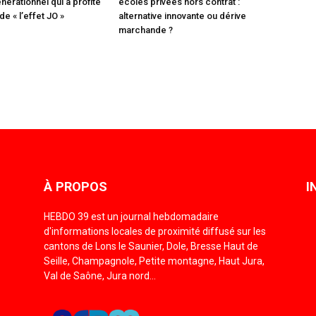
nérationnel qui a profité
écoles privées hors contrat :
e « l’effet JO »
alternative innovante ou dérive
marchande ?