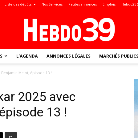
Liste des dépôts
Nos Services
Petites annonces
Emplois
Hebdo25 
S
L’AGENDA
ANNONCES LÉGALES
MARCHÉS PUBLIC
Jura
 Benjamin Melot, épisode 13 !
kar 2025 avec
:
épisode 13 !