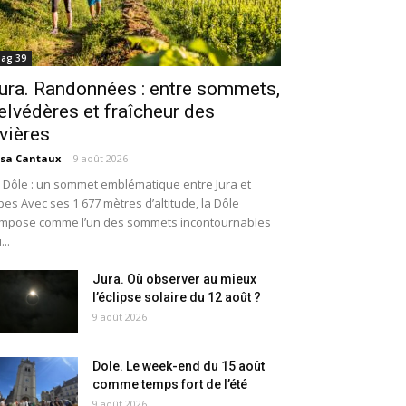
ag 39
ura. Randonnées : entre sommets,
elvédères et fraîcheur des
ivières
isa Cantaux
-
9 août 2026
 Dôle : un sommet emblématique entre Jura et
pes Avec ses 1 677 mètres d’altitude, la Dôle
impose comme l’un des sommets incontournables
...
Jura. Où observer au mieux
l’éclipse solaire du 12 août ?
9 août 2026
Dole. Le week-end du 15 août
comme temps fort de l’été
9 août 2026