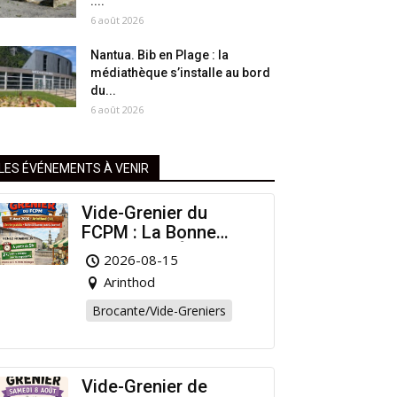
:...
6 août 2026
Nantua. Bib en Plage : la
médiathèque s’installe au bord
du...
6 août 2026
LES ÉVÉNEMENTS À VENIR
Vide-Grenier du
FCPM : La Bonne
Affaire de l’Été à
2026-08-15
Arinthod !
Arinthod
Brocante/Vide-Greniers
Vide-Grenier de