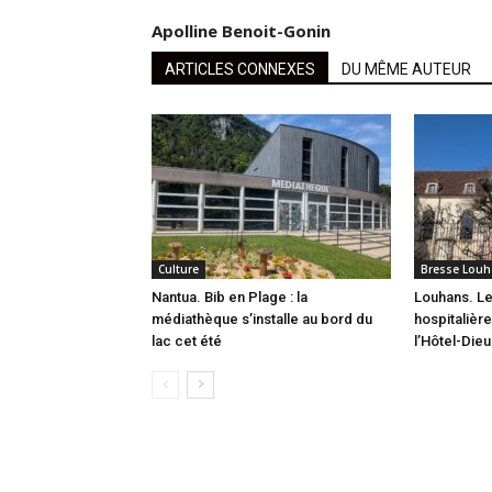
Apolline Benoit-Gonin
ARTICLES CONNEXES
DU MÊME AUTEUR
Culture
Bresse Louh
Nantua. Bib en Plage : la
Louhans. L
médiathèque s’installe au bord du
hospitalièr
lac cet été
l’Hôtel-Dieu