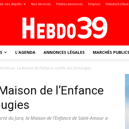
ste des dépôts
Nos Services
Petites annonces
Emplois
Hebdo25 (Haut
S
L’AGENDA
ANNONCES LÉGALES
MARCHÉS PUBLIC
Jura
int-Amour. La Maison de l’Enfance souffle ses 20 bougies
Maison de l’Enfance
:
ougies
e du Jura, la Maison de l’Enfance de Saint-Amour a