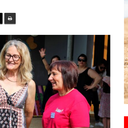
toute
l'info
locale
–