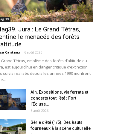
ag 39
ag39. Jura : Le Grand Tétras,
entinelle menacée des forêts
’altitude
isa Cantaux
-
6 août 2026
 Grand Tétras, emblème des forêts d’altitude du
ra, est aujourd’hui en danger critique d’extinction.
s suivis réalisés depuis les années 1990 montrent
e...
Ain. Expositions, via ferrata et
concerts tout l’été : Fort
l’Écluse...
6 août 2026
Série d’été (1/5). Des hauts
fourneaux à la scène culturelle