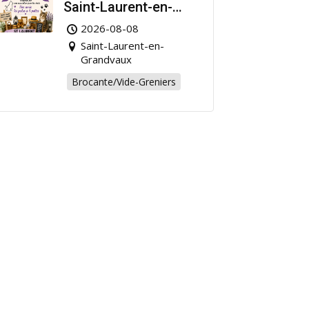
Saint-Laurent-en-
Grandvaux : Venez
2026-08-08
chiner pour la bonne
Saint-Laurent-en-
cause !
Grandvaux
Brocante/Vide-Greniers