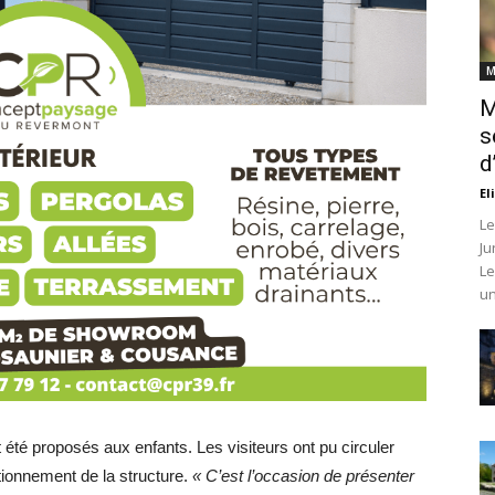
M
M
s
d
El
Le
Ju
Le
un
t été proposés aux enfants. Les visiteurs ont pu circuler
tionnement de la structure.
« C’est l’occasion de présenter