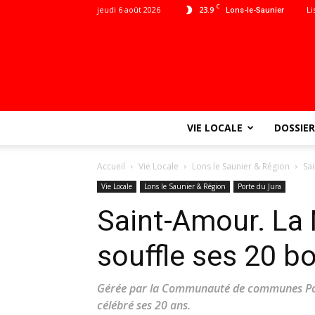
C
jeudi 6 août 2026
23.9
Li
Lons-le-Saunier
VIE LOCALE
DOSSIER
Accueil
Vie Locale
Lons le Saunier & Région
Sa
Vie Locale
Lons le Saunier & Région
Porte du Jura
Saint-Amour. La 
souffle ses 20 b
Gérée par la Communauté de communes Port
célébré ses 20 ans.