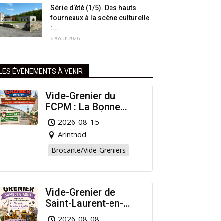
Série d’été (1/5). Des hauts
fourneaux à la scène culturelle
:...
6 août 2026
LES ÉVÉNEMENTS À VENIR
Vide-Grenier du
FCPM : La Bonne
Affaire de l’Été à
2026-08-15
Arinthod !
Arinthod
Brocante/Vide-Greniers
Vide-Grenier de
Saint-Laurent-en-
Grandvaux : Venez
2026-08-08