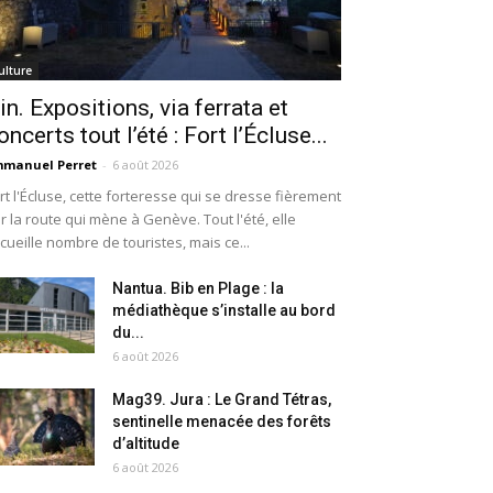
ulture
in. Expositions, via ferrata et
oncerts tout l’été : Fort l’Écluse...
manuel Perret
-
6 août 2026
rt l'Écluse, cette forteresse qui se dresse fièrement
r la route qui mène à Genève. Tout l'été, elle
cueille nombre de touristes, mais ce...
Nantua. Bib en Plage : la
médiathèque s’installe au bord
du...
6 août 2026
Mag39. Jura : Le Grand Tétras,
sentinelle menacée des forêts
d’altitude
6 août 2026