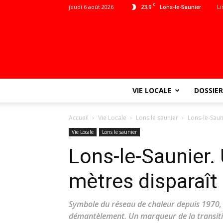
C
jeudi 6 août 2026
23.9
Li
Lons-le-Saunier
VIE LOCALE
DOSSIER
Accueil
Vie Locale
Lons le saunier
Lons-le-Sau
Vie Locale
Lons le saunier
Lons-le-Saunier.
mètres disparaît
Symbole du réseau de chaleur depuis 1970, 
démantèlement. Un marqueur de la transiti