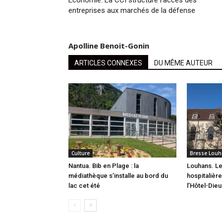
Économie. La CCI structure l’accès des
entreprises aux marchés de la défense
Apolline Benoit-Gonin
ARTICLES CONNEXES
DU MÊME AUTEUR
Culture
Bresse Louh
Nantua. Bib en Plage : la
Louhans. L
médiathèque s’installe au bord du
hospitalièr
lac cet été
l’Hôtel-Dieu