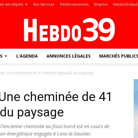
ste des dépôts
Nos Services
Petites annonces
Emplois
Hebdo25 (Haut
S
L’AGENDA
ANNONCES LÉGALES
MARCHÉS PUBLIC
Jura
nier. Une cheminée de 41 mètres disparaît du paysage
 Une cheminée de 41
:
 du paysage
l’ancienne cheminée au fioul lourd est en cours de
on énergétique engagée à Lons-le-Saunier.