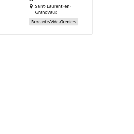
chiner pour la bonne
Saint-Laurent-en-
cause !
Grandvaux
Brocante/Vide-Greniers