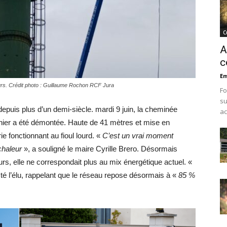
C
A
c
Em
ours. Crédit photo : Guillaume Rochon RCF Jura
Fo
su
 depuis plus d’un demi-siècle. mardi 9 juin, la cheminée
ac
nier a été démontée. Haute de 41 mètres et mise en
ie fonctionnant au fioul lourd. «
C’est un vrai moment
 chaleur
», a souligné le maire Cyrille Brero. Désormais
rs, elle ne correspondait plus au mix énergétique actuel. «
sté l’élu, rappelant que le réseau repose désormais à «
85 %