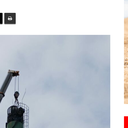
toute
l'info
locale
–