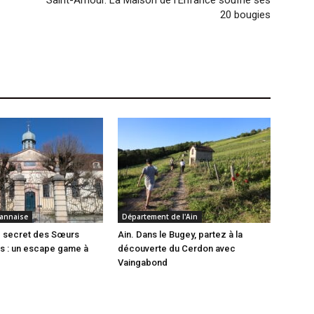
Saint-Amour. La Maison de l’Enfance souffle ses
20 bougies
annaise
Département de l'Ain
e secret des Sœurs
Ain. Dans le Bugey, partez à la
es : un escape game à
découverte du Cerdon avec
Vaingabond