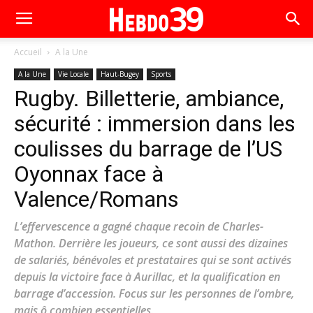
Accueil
A la Une
A la Une
Vie Locale
Haut-Bugey
Sports
Rugby. Billetterie, ambiance,
sécurité : immersion dans les
coulisses du barrage de l’US
Oyonnax face à
Valence/Romans
L’effervescence a gagné chaque recoin de Charles-
Mathon. Derrière les joueurs, ce sont aussi des dizaines
de salariés, bénévoles et prestataires qui se sont activés
depuis la victoire face à Aurillac, et la qualification en
barrage d’accession. Focus sur les personnes de l’ombre,
mais ô combien essentielles.