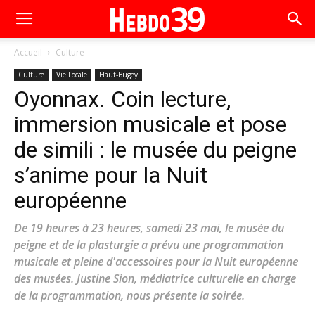
Accueil
Culture
Culture
Vie Locale
Haut-Bugey
Oyonnax. Coin lecture,
immersion musicale et pose
de simili : le musée du peigne
s’anime pour la Nuit
européenne
De 19 heures à 23 heures, samedi 23 mai, le musée du
peigne et de la plasturgie a prévu une programmation
musicale et pleine d'accessoires pour la Nuit européenne
des musées. Justine Sion, médiatrice culturelle en charge
de la programmation, nous présente la soirée.