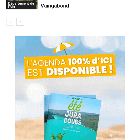
Département de
Vaingabond
l'Ain