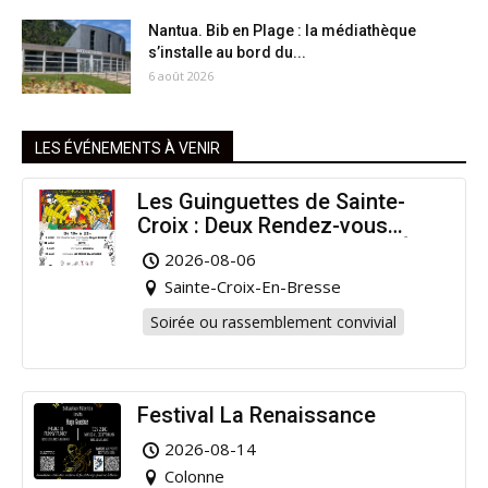
Nantua. Bib en Plage : la médiathèque
s’installe au bord du...
6 août 2026
LES ÉVÉNEMENTS À VENIR
Les Guinguettes de Sainte-
Croix : Deux Rendez-vous
Dansants pour Prolonger l’Été
2026-08-06
!
Sainte-Croix-En-Bresse
Soirée ou rassemblement convivial
Festival La Renaissance
2026-08-14
Colonne