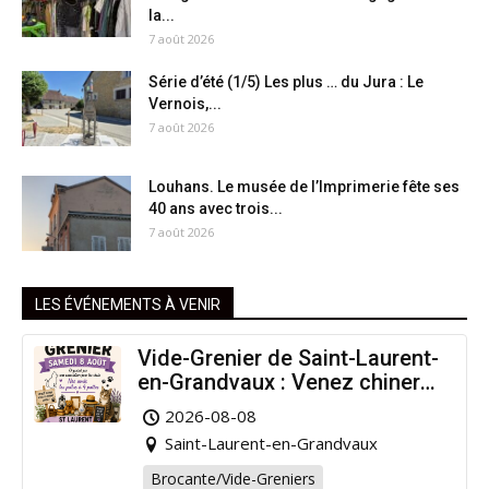
la...
7 août 2026
Série d’été (1/5) Les plus … du Jura : Le
Vernois,...
7 août 2026
Louhans. Le musée de l’Imprimerie fête ses
40 ans avec trois...
7 août 2026
LES ÉVÉNEMENTS À VENIR
Vide-Grenier de Saint-Laurent-
en-Grandvaux : Venez chiner
pour la bonne cause !
2026-08-08
Saint-Laurent-en-Grandvaux
Brocante/Vide-Greniers