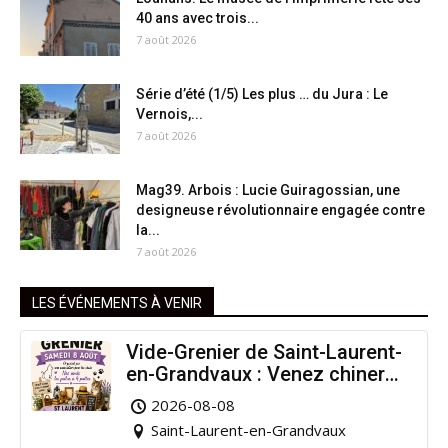
40 ans avec trois...
7 août 2026
Série d’été (1/5) Les plus … du Jura : Le
Vernois,...
7 août 2026
Mag39. Arbois : Lucie Guiragossian, une
designeuse révolutionnaire engagée contre
la...
7 août 2026
LES ÉVÉNEMENTS À VENIR
Vide-Grenier de Saint-Laurent-
en-Grandvaux : Venez chiner
pour la bonne cause !
2026-08-08
Saint-Laurent-en-Grandvaux