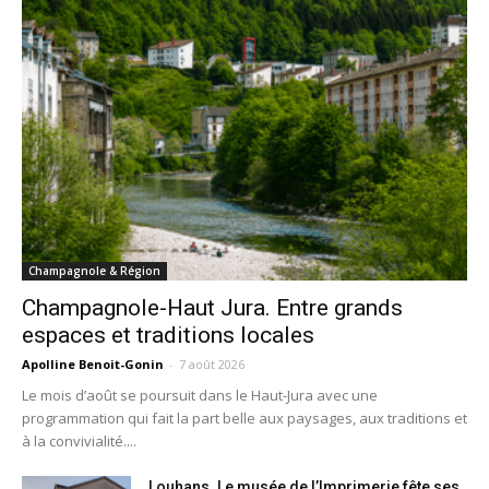
Champagnole & Région
Champagnole-Haut Jura. Entre grands
espaces et traditions locales
Apolline Benoit-Gonin
-
7 août 2026
Le mois d’août se poursuit dans le Haut-Jura avec une
programmation qui fait la part belle aux paysages, aux traditions et
à la convivialité....
Louhans. Le musée de l’Imprimerie fête ses