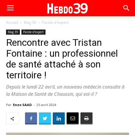
Accueil
Mag 39
Parole d'expert
Mag 39
Parole d'expert
Rencontre avec Tristan
Fontaine : un professionnel
de santé attaché à son
territoire !
Depuis le lundi 22 avril, un nouveau médecin consulte à
la Maison de Santé de Chaussin, qui est-il ?
Par
Enzo SAAD
-
25 avril 2024