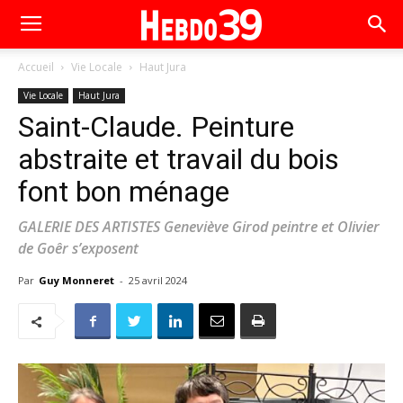
Accueil
Vie Locale
Haut Jura
Vie Locale
Haut Jura
Saint-Claude. Peinture
abstraite et travail du bois
font bon ménage
GALERIE DES ARTISTES Geneviève Girod peintre et Olivier
de Goêr s’exposent
Par
Guy Monneret
-
25 avril 2024