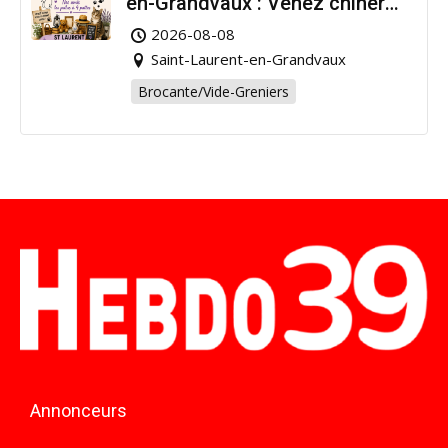
en-Grandvaux : Venez chiner
pour la bonne cause !
2026-08-08
Saint-Laurent-en-Grandvaux
Brocante/Vide-Greniers