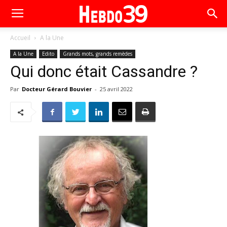
Accueil
A la Une
A la Une
Edito
Grands mots, grands remèdes
Qui donc était Cassandre ?
Par
Docteur Gérard Bouvier
-
25 avril 2022