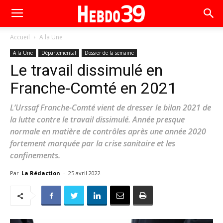
Accueil
A la Une
A la Une
Départemental
Dossier de la semaine
Le travail dissimulé en
Franche-Comté en 2021
L’Urssaf Franche-Comté vient de dresser le bilan 2021 de
la lutte contre le travail dissimulé. Année presque
normale en matière de contrôles après une année 2020
fortement marquée par la crise sanitaire et les
confinements.
Par
La Rédaction
-
25 avril 2022