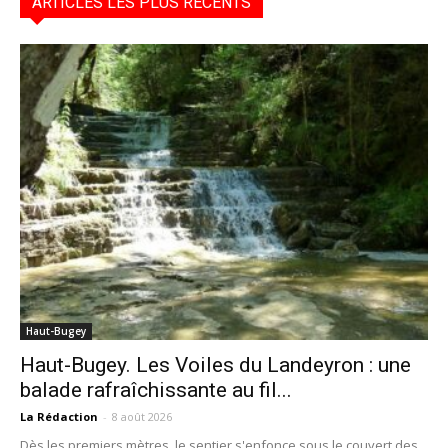
ARTICLES LES PLUS RÉCENTS
Haut-Bugey
Haut-Bugey. Les Voiles du Landeyron : une
balade rafraîchissante au fil...
La Rédaction
-
8 août 2026
Dès les premiers mètres, le sentier s'enfonce sous le couvert des