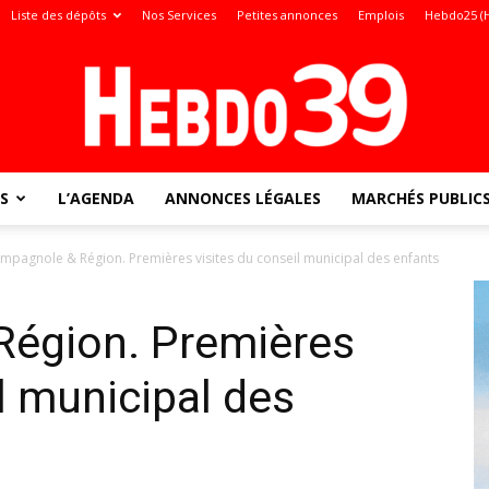
Liste des dépôts
Nos Services
Petites annonces
Emplois
Hebdo25 (
S
L’AGENDA
ANNONCES LÉGALES
MARCHÉS PUBLIC
Jura
mpagnole & Région. Premières visites du conseil municipal des enfants
égion. Premières
:
l municipal des