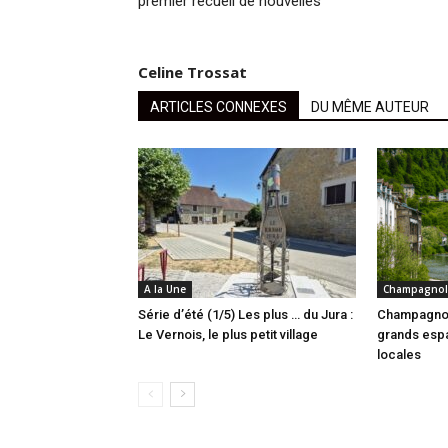
premier recueil de nouvelles
Celine Trossat
ARTICLES CONNEXES
DU MÊME AUTEUR
A la Une
Champagnol
Série d’été (1/5) Les plus … du Jura :
Champagnol
Le Vernois, le plus petit village
grands espa
locales