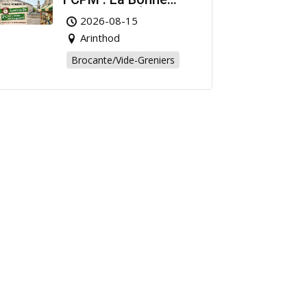
Affaire de l’Été à
2026-08-15
Arinthod !
Arinthod
Brocante/Vide-Greniers