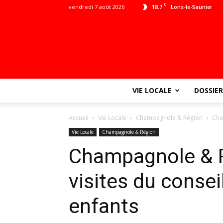
C
vendredi 7 août 2026
18.7
Lons-le-Saunier
VIE LOCALE
DOSSIER
Accueil
Vie Locale
Champagnole & Région
Cha
Vie Locale
Champagnole & Région
Champagnole & R
visites du consei
enfants