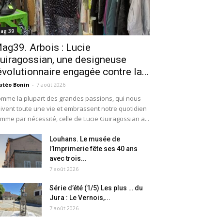
ag 39
ag39. Arbois : Lucie
uiragossian, une designeuse
évolutionnaire engagée contre la...
téo Bonin
-
7 août 2026
mme la plupart des grandes passions, qui nous
ivent toute une vie et embrassent notre quotidien
mme par nécessité, celle de Lucie Guiragossian a...
Louhans. Le musée de
l’Imprimerie fête ses 40 ans
avec trois...
7 août 2026
Série d’été (1/5) Les plus … du
Jura : Le Vernois,...
7 août 2026