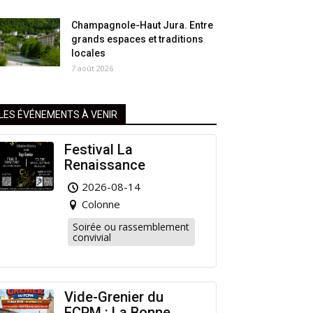
Champagnole-Haut Jura. Entre
grands espaces et traditions
locales
7 août 2026
LES ÉVÉNEMENTS À VENIR
Festival La
Renaissance
2026-08-14
Colonne
Soirée ou rassemblement
convivial
Vide-Grenier du
FCPM : La Bonne