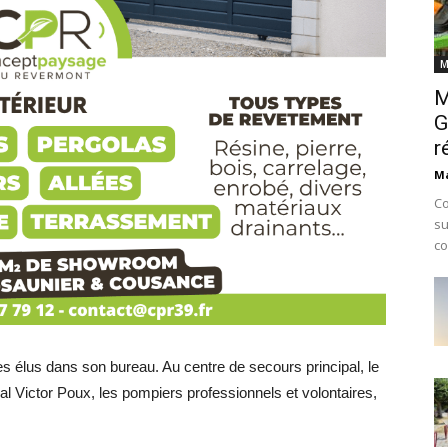
M
M
G
r
Ma
Co
su
co
es élus dans son bureau. Au centre de secours principal, le
ral Victor Poux, les pompiers professionnels et volontaires,