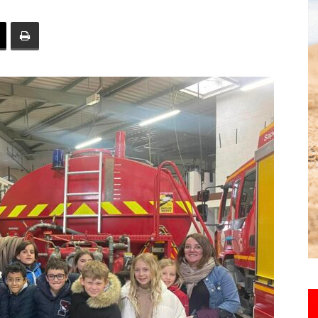
toute
l'info
locale
–