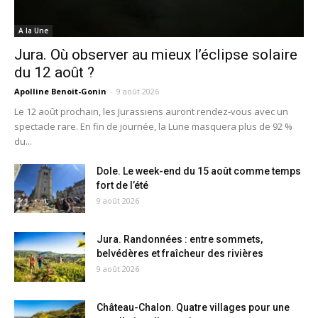
A la Une
Jura. Où observer au mieux l’éclipse solaire
du 12 août ?
Apolline Benoit-Gonin
-
9 août 2026
Le 12 août prochain, les Jurassiens auront rendez-vous avec un
spectacle rare. En fin de journée, la Lune masquera plus de 92 %
du...
Dole. Le week-end du 15 août comme temps
fort de l’été
9 août 2026
Jura. Randonnées : entre sommets,
belvédères et fraîcheur des rivières
9 août 2026
Château-Chalon. Quatre villages pour une