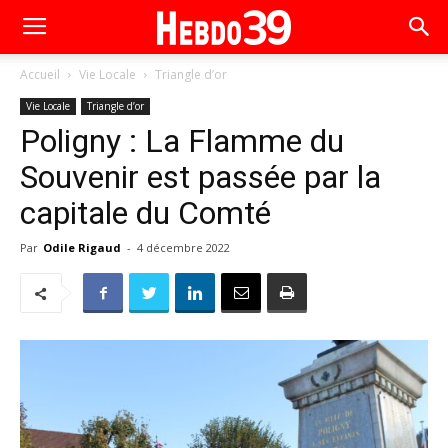
Accueil
Vie Locale
Triangle d’or
Vie Locale
Triangle d’or
Poligny : La Flamme du
Souvenir est passée par la
capitale du Comté
Par
Odile Rigaud
-
4 décembre 2022