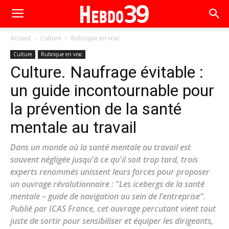
Accueil
Culture
Rubrique en vrac
Culture
Rubrique en vrac
Culture. Naufrage évitable :
un guide incontournable pour
la prévention de la santé
mentale au travail
Dans un monde où la santé mentale au travail est
souvent négligée jusqu'à ce qu'il soit trop tard, trois
experts renommés unissent leurs forces pour proposer
un ouvrage révolutionnaire : "Les icebergs de la santé
mentale – guide de navigation au sein de l’entreprise".
Publié par ICAS France, cet ouvrage percutant vient tout
juste de sortir pour sensibiliser et équiper les dirigeants,