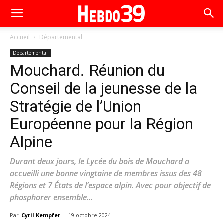
Accueil
Départemental
Départemental
Mouchard. Réunion du
Conseil de la jeunesse de la
Stratégie de l’Union
Européenne pour la Région
Alpine
Durant deux jours, le Lycée du bois de Mouchard a
accueilli une bonne vingtaine de membres issus des 48
Régions et 7 États de l’espace alpin. Avec pour objectif de
phosphorer ensemble...
Par
Cyril Kempfer
-
19 octobre 2024