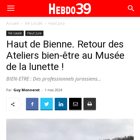
Accueil
Vie Locale
Haut Jura
Vie Locale
Haut Jura
Haut de Bienne. Retour des
Ateliers bien-être au Musée
de la lunette !
BIEN-ETRE : Des professionnels jurassiens...
Par
Guy Monneret
-
1 mai 2024