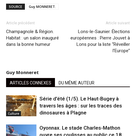
SOURCE
Guy MONNERET.
Article précédent
Article suivant
Champagnole & Région.
Lons-le-Saunier. Élections
Habitat : un salon inauguré
européennes : Pierre Jouvet à
dans la bonne humeur
Lons pour la liste “Réveiller
l’Europe”
Guy Monneret
ARTICLES CONNEXES
DU MÊME AUTEUR
Série d’été (1/5). Le Haut-Bugey à
travers les âges : sur les traces des
dinosaures à Plagne
Culture
Oyonnax. Le stade Charles-Mathon
ouvre ses coulisses au public ce 18