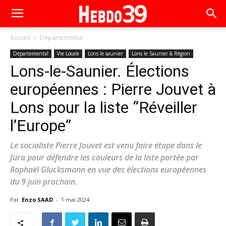
Accueil
Départemental
Départemental
Vie Locale
Lons le saunier
Lons le Saunier & Région
Lons-le-Saunier. Élections
européennes : Pierre Jouvet à
Lons pour la liste “Réveiller
l’Europe”
Le socialiste Pierre Jouvet est venu faire étape dans le
Jura pour défendre les couleurs de la liste portée par
Raphaël Glucksmann en vue des élections européennes
du 9 juin prochain.
Par
Enzo SAAD
-
1 mai 2024