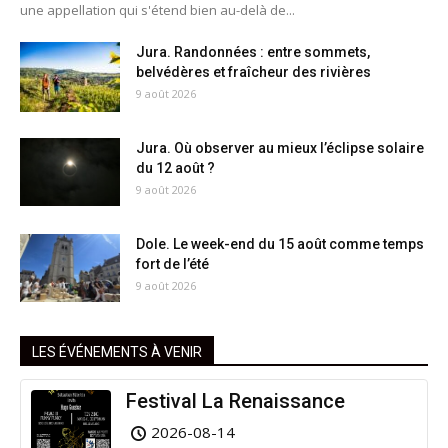
une appellation qui s'étend bien au-delà de...
Jura. Randonnées : entre sommets,
belvédères et fraîcheur des rivières
9 août 2026
Jura. Où observer au mieux l’éclipse solaire
du 12 août ?
9 août 2026
Dole. Le week-end du 15 août comme temps
fort de l’été
9 août 2026
LES ÉVÉNEMENTS À VENIR
Festival La Renaissance
2026-08-14