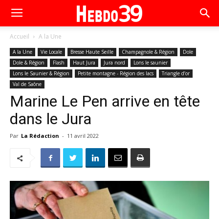
Accueil
A la Une
A la Une
Vie Locale
Bresse Haute Seille
Champagnole & Région
Dole
Dole & Région
Flash
Haut Jura
Jura nord
Lons le saunier
Lons le Saunier & Région
Petite montagne - Région des lacs
Triangle d’or
Val de Saône
Marine Le Pen arrive en tête
dans le Jura
Par
La Rédaction
-
11 avril 2022