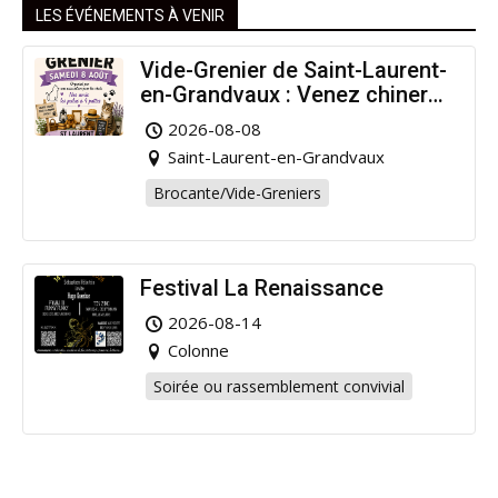
LES ÉVÉNEMENTS À VENIR
Vide-Grenier de Saint-Laurent-
en-Grandvaux : Venez chiner
pour la bonne cause !
2026-08-08
Saint-Laurent-en-Grandvaux
Brocante/Vide-Greniers
Festival La Renaissance
2026-08-14
Colonne
Soirée ou rassemblement convivial