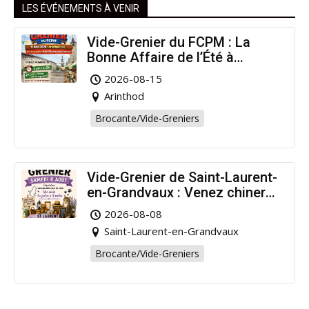
LES ÉVÉNEMENTS À VENIR
Vide-Grenier du FCPM : La
Bonne Affaire de l’Été à
Arinthod !
2026-08-15
Arinthod
Brocante/Vide-Greniers
Vide-Grenier de Saint-Laurent-
en-Grandvaux : Venez chiner
pour la bonne cause !
2026-08-08
Saint-Laurent-en-Grandvaux
Brocante/Vide-Greniers