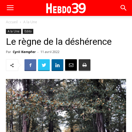
Accueil
A la Une
A la Une
Edito
Le règne de la déshérence
Par
Cyril Kempfer
-
11 avril 2022